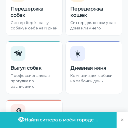
Передержка
Передержка
собак
кошек
Ситтер берёт вашу
Ситтер для кошки у вас
собаку к себе на N дней
дома или у него
🦮
☀️
Выгул собак
Дневная няня
Профессиональная
Компания для собаки
прогулка по
на рабочий день
расписанию
🔎
×
🐶
Найти ситтера в моём городе
→
Найти ситтера