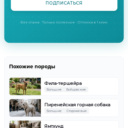
Без спама · Только полезное · Отписка в 1 клик
Похожие породы
Фила-тершейра
Большие
Бойцовские
Пиренейская горная собака
Большие
Сторожевые
Ямтхунд