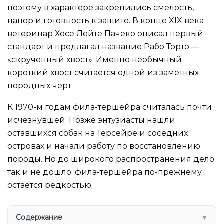
поэтому в характере закрепились смелость,
напор и готовность к защите. В конце XIX века
ветеринар Хосе Лейте Пачеко описал первый
стандарт и предлагал название Рабо Торто —
«скрученный хвост». Именно необычный
короткий хвост считается одной из заметных
породных черт.
К 1970-м годам фила-тершейра считалась почти
исчезнувшей. Позже энтузиасты нашли
оставшихся собак на Терсейре и соседних
островах и начали работу по восстановлению
породы. Но до широкого распространения дело
так и не дошло: фила-тершейра по-прежнему
остается редкостью.
Содержание
▼