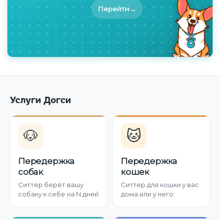
→
Перейти
Услуги Догси
🐶
🐱
Передержка
Передержка
собак
кошек
Ситтер берёт вашу
Ситтер для кошки у вас
собаку к себе на N дней
дома или у него