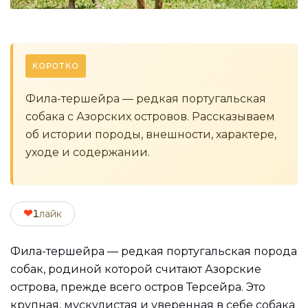
КОРОТКО
Фила-тершейра — редкая португальская
собака с Азорских островов. Рассказываем
об истории породы, внешности, характере,
уходе и содержании.
❤
1
лайк
Фила-тершейра — редкая португальская порода
собак, родиной которой считают Азорские
острова, прежде всего остров Терсейра. Это
крупная, мускулистая и уверенная в себе собака