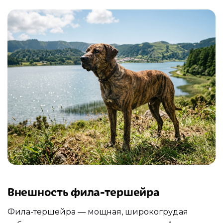
Внешность фила-тершейра
Фила-тершейра — мощная, широкогрудая