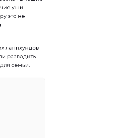
ячие уши,
ру это не
й
их лаппхундов
ли разводить
 для семьи.