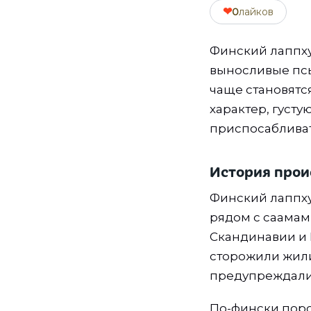
❤
0
лайков
Финский лаппху
выносливые псы
чаще становят
характер, густу
приспосабливат
История про
Финский лаппху
рядом с саамам
Скандинавии и 
сторожили жили
предупреждали
По-фински поро