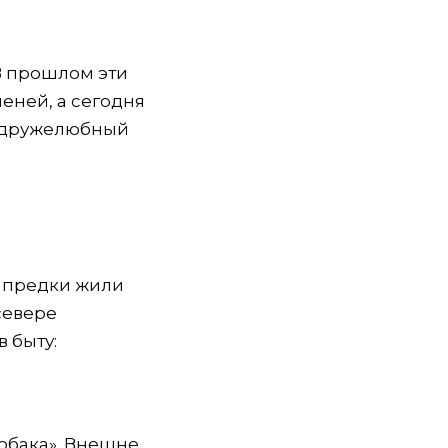
В прошлом эти
еней, а сегодня
а дружелюбный
о предки жили
севере
 быту:
обака». Внешне