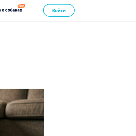
 о собаках
Войти