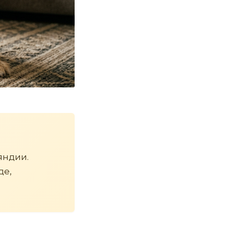
яндии.
де,