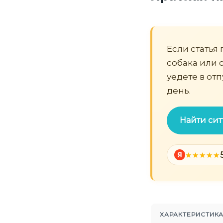
Если статья 
собака или с
уедете в от
день.
Найти сит
Я
ХАРАКТЕРИСТИК