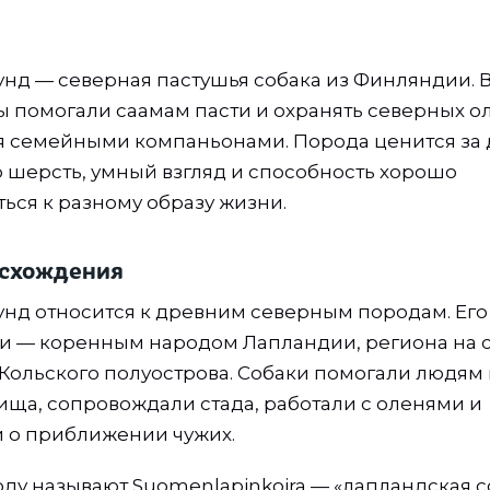
нд — северная пастушья собака из Финляндии. 
 помогали саамам пасти и охранять северных ол
ся семейными компаньонами. Порода ценится з
ю шерсть, умный взгляд и способность хорошо
ься к разному образу жизни.
исхождения
нд относится к древним северным породам. Ег
и — коренным народом Лапландии, региона на 
Кольского полуострова. Собаки помогали людям в
ща, сопровождали стада, работали с оленями и
 о приближении чужих.
ду называют Suomenlapinkoira — «лапландская с