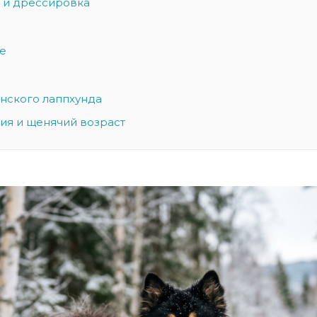
 и дрессировка
е
нского лаппхунда
ия и щенячий возраст