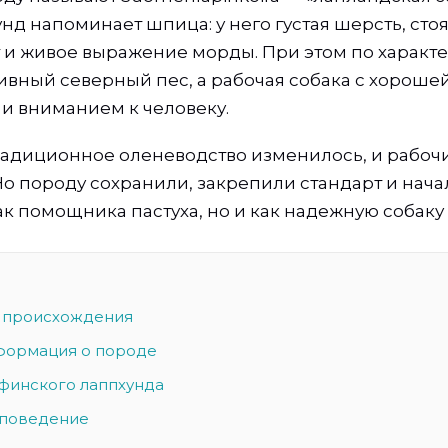
нд напоминает шпица: у него густая шерсть, сто
 и живое выражение морды. При этом по характе
ивный северный пес, а рабочая собака с хороше
и вниманием к человеку.
адиционное оленеводство изменилось, и рабоч
Но породу сохранили, закрепили стандарт и нача
ак помощника пастуха, но и как надежную собаку
 происхождения
формация о породе
финского лаппхунда
 поведение