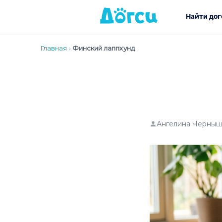
Найти дог
Главная
›
Финский лаппхунд
Ангелина Черныш