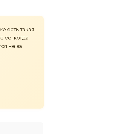
же есть такая
е её, когда
ся не за