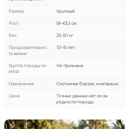
Размер
Крупный
Рост
56–63,5 см
Вес
25–30 кг
Продолжительнос
10–15 лет
ть жизни
Группа породы по
Не признана
МКФ
Назначение
Охотничья борзая, компаньон
Цена
Точных данных нет из-за
редкости породы