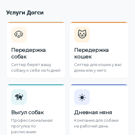
Услуги Догси
🐶
🐱
Передержка
Передержка
собак
кошек
Ситтер берёт вашу
Ситтер для кошки у вас
собаку к себе на N дней
дома или у него
🦮
☀️
Выгул собак
Дневная няня
Профессиональная
Компания для собаки
прогулка по
на рабочий день
расписанию