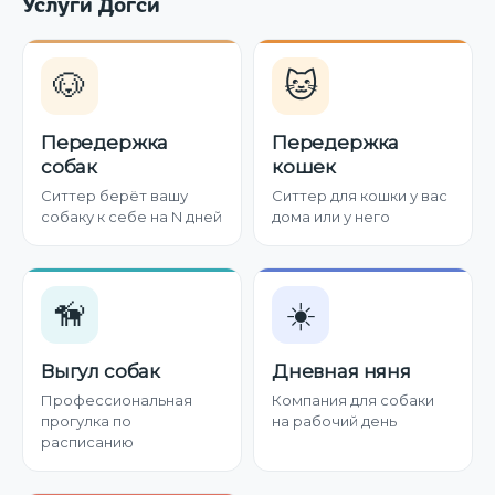
Услуги Догси
🐶
🐱
Передержка
Передержка
собак
кошек
Ситтер берёт вашу
Ситтер для кошки у вас
собаку к себе на N дней
дома или у него
🦮
☀️
Выгул собак
Дневная няня
Профессиональная
Компания для собаки
прогулка по
на рабочий день
расписанию