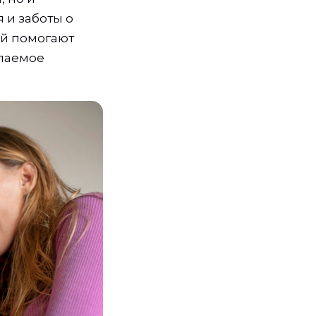
 и заботы о
ий помогают
елаемое