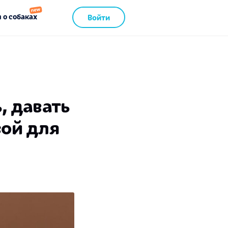
 о собаках
Войти
, давать
зой для