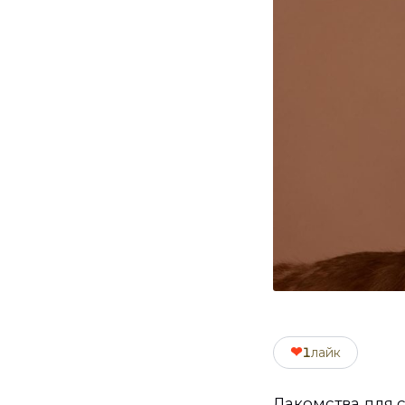
❤
1
лайк
Лакомства для с