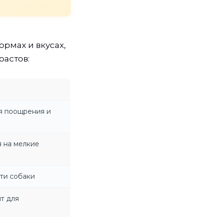
рмах и вкусах,
растов:
я поощрения и
 на мелкие
ти собаки
т для