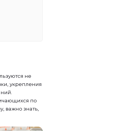
льзуются не
вки, укрепления
аний.
ичающихся по
, важно знать,