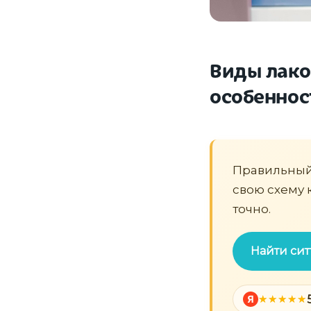
Виды лако
особеннос
Правильный 
свою схему 
точно.
Найти си
Я