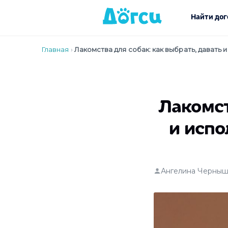
Найти дог
Главная
›
Лакомства для собак: как выбрать, давать 
Лакомст
и испо
Ангелина Черныш