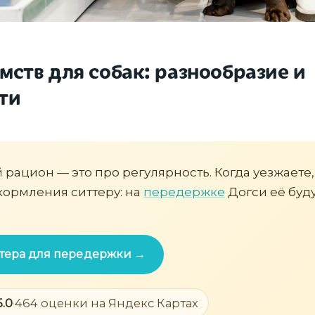
мств для собак: разнообразие и
ти
рацион — это про регулярность. Когда уезжаете
кормления ситтеру: на
передержке
Догси её буд
ттера для передержки →
5.0
·
464 оценки на Яндекс Картах