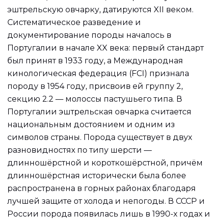
эштрельскую овчарку, датируются XII веком.
Систематическое разведение и
документирование породы началось в
Португалии в начале XX века: первый стандарт
был принят в 1933 году, а Международная
кинологическая федерация (FCI) признала
породу в 1954 году, присвоив ей группу 2,
секцию 2.2 — молоссы пастушьего типа. В
Португалии эштрельская овчарка считается
национальным достоянием и одним из
символов страны. Порода существует в двух
разновидностях по типу шерсти —
длинношёрстной и короткошёрстной, причём
длинношёрстная исторически была более
распространена в горных районах благодаря
лучшей защите от холода и непогоды. В СССР и
России порода появилась лишь в 1990-х годах и