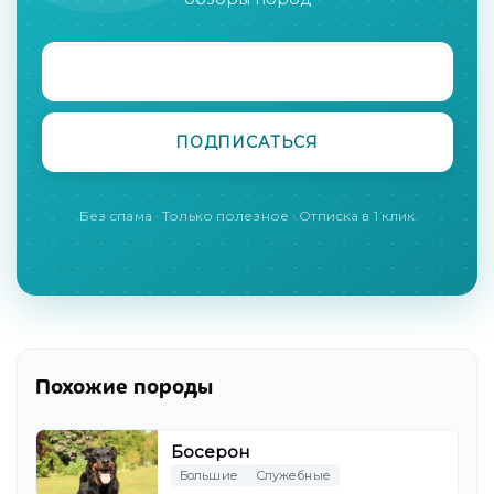
Без спама · Только полезное · Отписка в 1 клик
Похожие породы
Босерон
Большие
Служебные