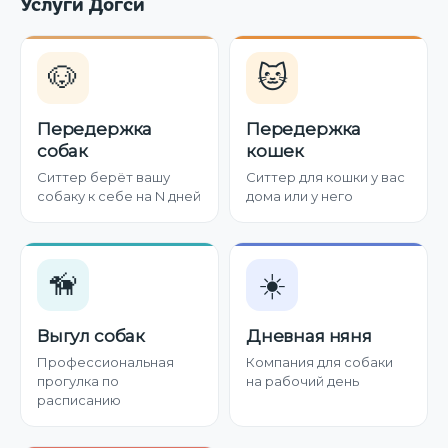
Услуги Догси
🐶
🐱
Передержка
Передержка
собак
кошек
Ситтер берёт вашу
Ситтер для кошки у вас
собаку к себе на N дней
дома или у него
🦮
☀️
Выгул собак
Дневная няня
Профессиональная
Компания для собаки
прогулка по
на рабочий день
расписанию