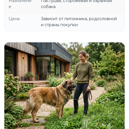
Назначени
Пастушья, сторожевая и охранная
е
собака
Цена
Зависит от питомника, родословной
и страны покупки