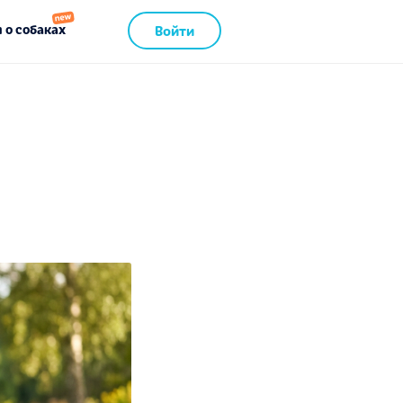
 о собаках
Войти