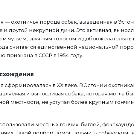
ая — охотничья порода собак, выведенная в Эсто
е и другой некрупной дичи. Это активная, выносл
тым чутьем, звучным голосом и доброжелательн
рода считается единственной национальной пор
 признана в СССР в 1954 году.
исхождения
ая сформировалась в XX веке. В Эстонии охотник
вляемая и выносливая собака, которая могла бы 
ной местности, не уступая более крупным гончим
спользовали местных гончих, биглей, фоксхаундо
нчих. Такой подбор помог получить собаку комп