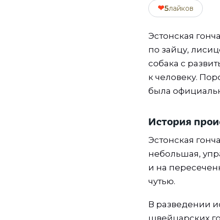
❤
5
лайков
Эстонская гонч
по зайцу, лисиц
собака с разви
к человеку. По
была официально
История про
Эстонская гонч
небольшая, упра
и на пересечен
чутью.
В разведении и
швейцарских го