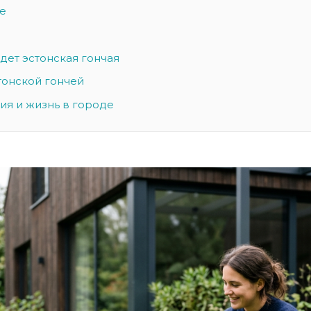
е
дет эстонская гончая
тонской гончей
ия и жизнь в городе