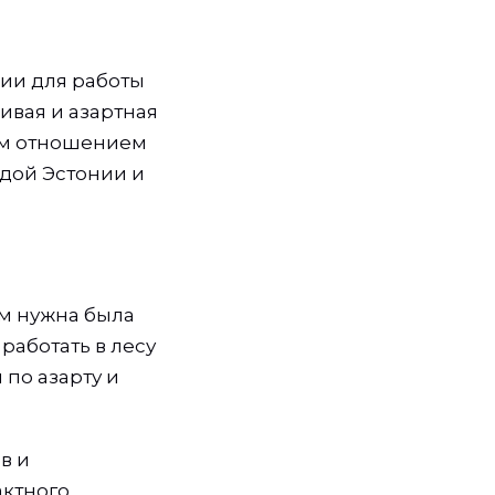
нии для работы
ивая и азартная
ым отношением
одой Эстонии и
ам нужна была
работать в лесу
 по азарту и
в и
актного