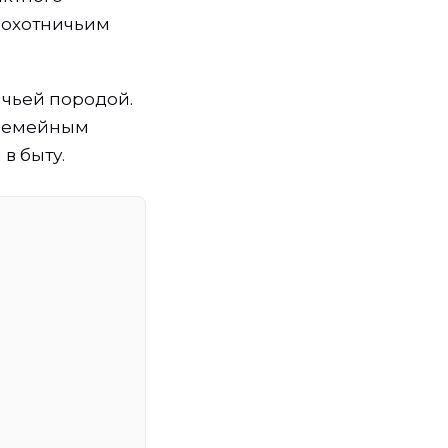
 охотничьим
ичьей породой.
 семейным
в быту.