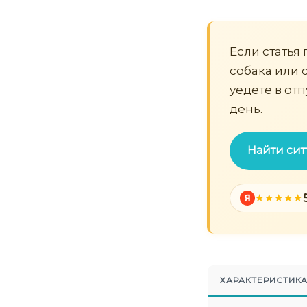
Если статья 
собака или с
уедете в от
день.
Найти сит
Я
ХАРАКТЕРИСТИК