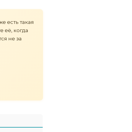
же есть такая
е её, когда
ся не за