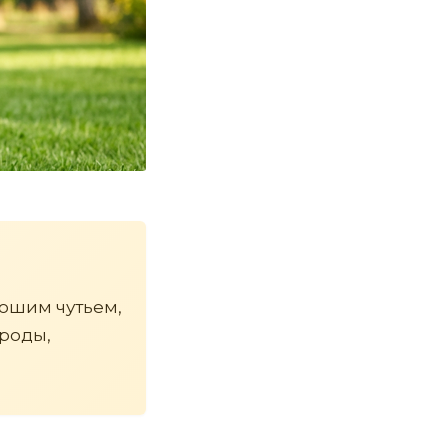
рошим чутьем,
роды,