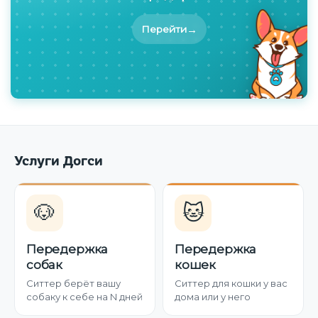
→
Перейти
Услуги Догси
🐶
🐱
Передержка
Передержка
собак
кошек
Ситтер берёт вашу
Ситтер для кошки у вас
собаку к себе на N дней
дома или у него