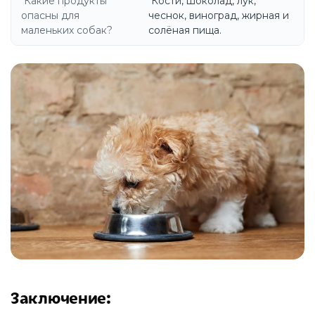
Какие продукты
Кости, шоколад, лук,
опасны для
чеснок, виноград, жирная и
маленьких собак?
солёная пища.
Заключение
: