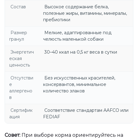
Состав
Высокое содержание белка,
полезные жиры, витамины, минералы,
пребиотики
Размер
Мелкие, адаптированные под
гранул
челюсть маленькой собаки
Энергетич
30–40 ккал на 0,5 кг веса в сутки
еская
ценность
Отсутстви
Без искусственных красителей,
е
консервантов, минимальное
аллергено
количество злаков
в
Сертифик
Соответствие стандартам AAFCO или
ация
FEDIAF
Совет:
При выборе корма ориентируйтесь на