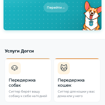
→
Перейти
Услуги Догси
🐶
🐱
Передержка
Передержка
собак
кошек
Ситтер берёт вашу
Ситтер для кошки у вас
собаку к себе на N дней
дома или у него