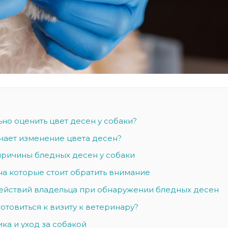
но оценить цвет десен у собаки?
чает изменение цвета десен?
ричины бледных десен у собаки
на которые стоит обратить внимание
ействий владельца при обнаружении бледных десен
отовиться к визиту к ветеринару?
ка и уход за собакой