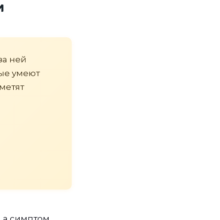
и
за ней
рые умеют
аметят
 а симптом,