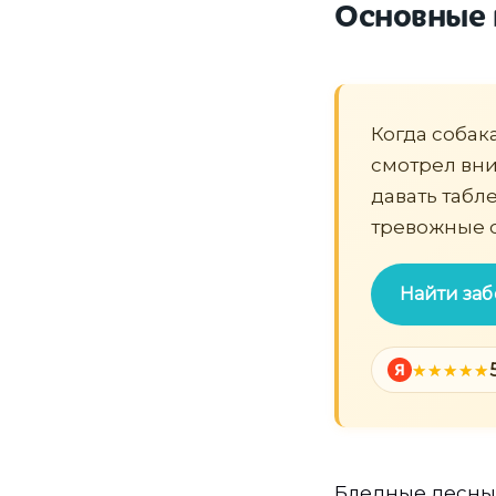
Основные 
Когда собак
смотрел вни
давать табле
тревожные 
Найти заб
Я
Бледные десны 