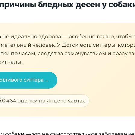
причины бледных десен у собак
а не идеально здорова — особенно важно, чтобы 
мательный человек. У Догси есть ситтеры, кото
тки по часам, следят за самочувствием и сразу з
сигналы.
отливого ситтера →
5.0
·
464 оценки на Яндекс Картах
у собаки — это не самостоятельное заболевание,