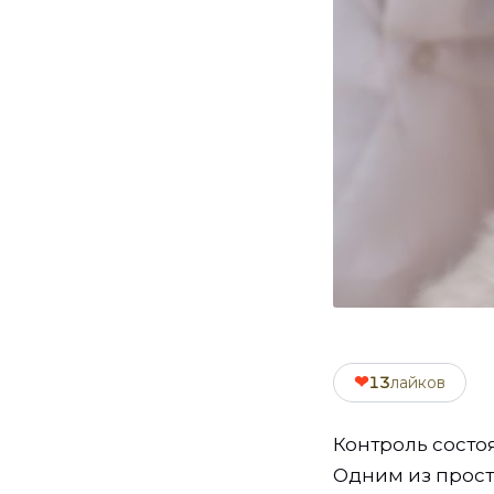
❤
13
лайков
Контроль состо
Одним из прост