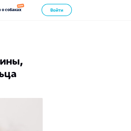
 о собаках
Войти
чины,
ьца