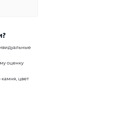
и?
дивидуальные
ому оценку
 камня, цвет