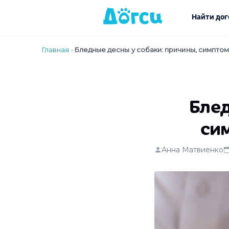
Найти дог
Главная
›
Бледные десны у собаки: причины, симптом
Блед
си
Анна Матвиенко