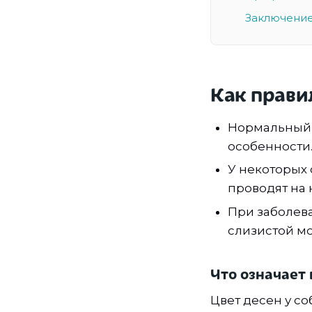
Заключени
Как прави
Нормальный 
особенности
У некоторых 
проводят на 
При заболева
слизистой мо
Что означает
Цвет десен у с