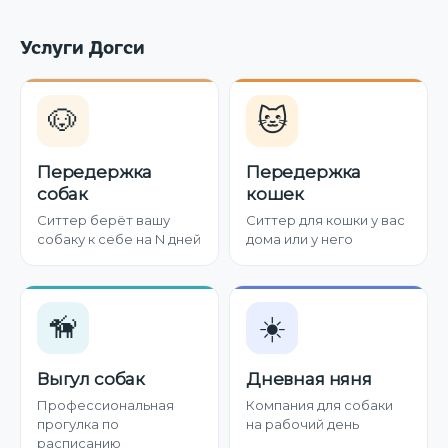
Услуги Догси
🐶
🐱
Передержка
Передержка
собак
кошек
Ситтер берёт вашу
Ситтер для кошки у вас
собаку к себе на N дней
дома или у него
🦮
☀️
Выгул собак
Дневная няня
Профессиональная
Компания для собаки
прогулка по
на рабочий день
расписанию