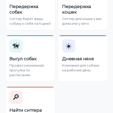
Передержка
Передержка
собак
кошек
Ситтер берёт вашу
Ситтер для кошки у вас
собаку к себе на N дней
дома или у него
🦮
☀️
Выгул собак
Дневная няня
Профессиональная
Компания для собаки
прогулка по
на рабочий день
расписанию
🔎
Найти ситтера