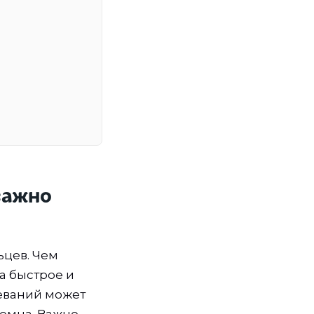
важно
ьцев. Чем
а быстрое и
еваний может
томца. Важно