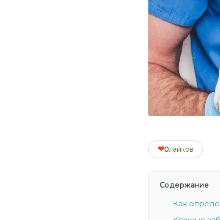
❤
0
лайков
Содержание
Как определ
Кожные заб