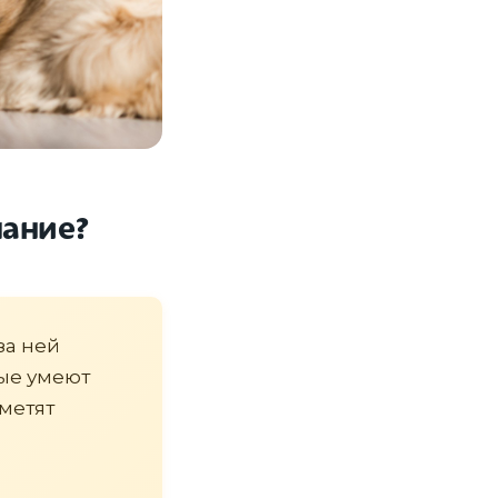
мание?
за ней
рые умеют
аметят