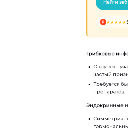
Найти заб
Я
Грибковые инф
Округлые уча
частый приз
Требуется б
препаратов.
Эндокринные 
Симметрично
гормональны