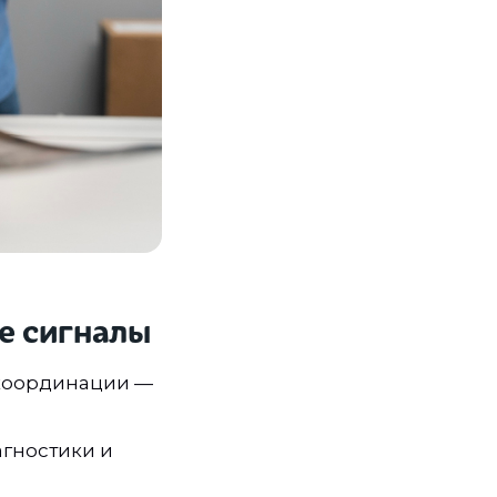
е сигналы
 координации —
агностики и