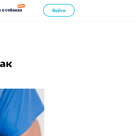
 о собаках
Войти
бак