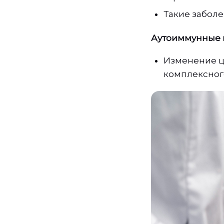
Такие забол
Аутоиммунные 
Изменение цв
комплексног