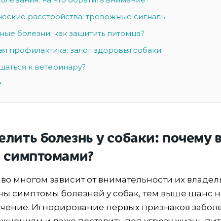
еские расстройства: тревожные сигналы
ые болезни: как защитить питомца?
я профилактика: залог здоровья собаки
щаться к ветеринару?
е
елить болезнь у собаки: почему 
а симптомами?
 во многом зависит от внимательности их владел
ы симптомы болезней у собак, тем выше шанс н
чение. Игнорирование первых признаков забол
ожнениям и даже поставить под угрозу жизнь пи