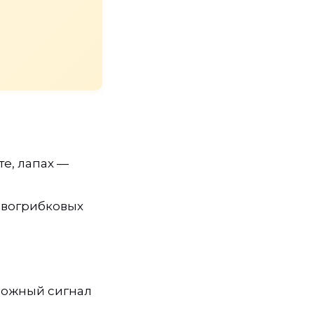
те, лапах —
ивогрибковых
можный сигнал