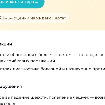
отливого ситтера →
5.0
·
464 оценки на Яндекс Картах
екции
стки облысения с белым налётом на голове, хвос
нак грибковых поражений.
ыстрая диагностика болезней и назначение прот
нарушения
е выпадение шерсти, появление чешуек — воз
х сбоев.