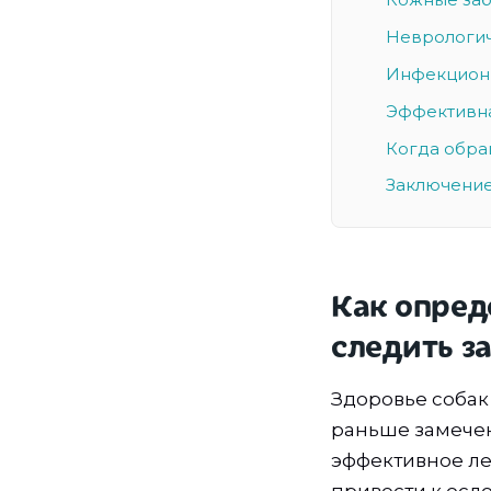
Неврологич
Инфекционн
Эффективна
Когда обра
Заключени
Как опред
следить з
Здоровье собак
раньше замечен
эффективное ле
привести к осл