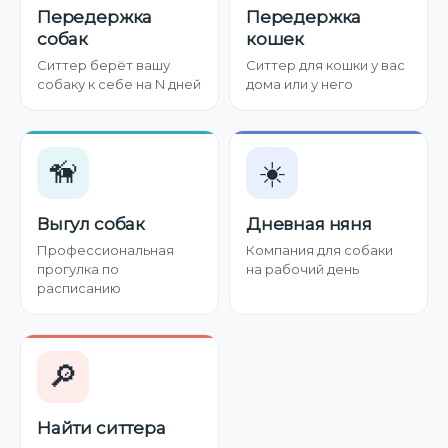
Передержка
Передержка
собак
кошек
Ситтер берёт вашу
Ситтер для кошки у вас
собаку к себе на N дней
дома или у него
🦮
☀️
Выгул собак
Дневная няня
Профессиональная
Компания для собаки
прогулка по
на рабочий день
расписанию
🔎
Найти ситтера