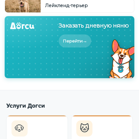
Лейкленд-терьер
Заказать дневную няню
→
Перейти
Услуги Догси
🐶
🐱