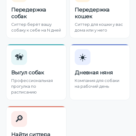
Передержка
Передержка
собак
кошек
Ситтер берёт вашу
Ситтер для кошки у вас
собаку к себе на N дней
дома или у него
🦮
☀️
Выгул собак
Дневная няня
Профессиональная
Компания для собаки
прогулка по
на рабочий день
расписанию
🔎
Найти ситтера