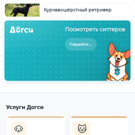
Курчавошёрстный ретривер
Посмотреть ситтеров
→
Перейти
Услуги Догси
🐶
🐱