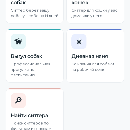
собак
кошек
Ситтер берёт вашу
Ситтер для кошки у вас
собаку к себе на N дней
дома или у него
🦮
☀️
Выгул собак
Дневная няня
Профессиональная
Компания для собаки
прогулка по
на рабочий день
расписанию
🔎
Найти ситтера
Поиск ситтеров по
фильтрам и отзывам