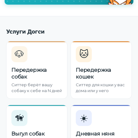
Услуги Догси
🐶
🐱
Передержка
Передержка
собак
кошек
Ситтер берёт вашу
Ситтер для кошки у вас
собаку к себе на N дней
дома или у него
🦮
☀️
Выгул собак
Дневная няня