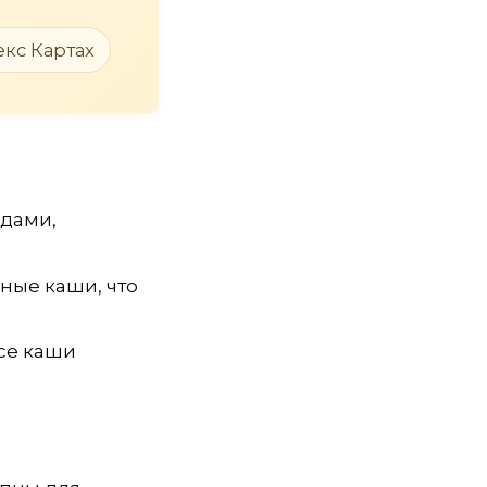
екс Картах
одами,
ные каши, что
все каши