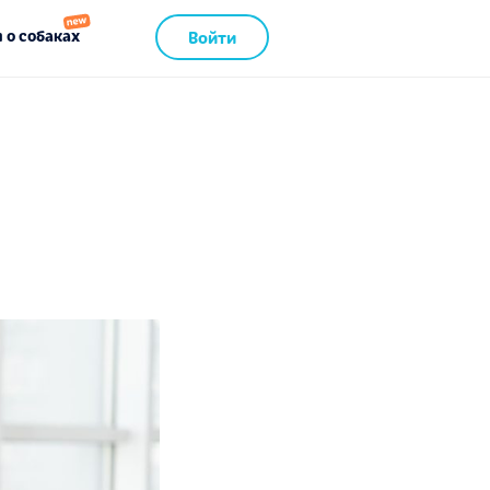
 о собаках
Войти