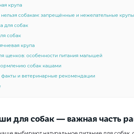
ая крупа
 нельзя собакам: запрещённые и нежелательные круп
а для собак
ля собак
 ячневая крупа
ля щенков: особенности питания малышей
кормлению собак кашами
 факты и ветеринарные рекомендации
е
ши для собак — важная часть р
чаще выбирают натуральное питание для собак, 