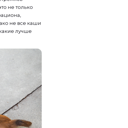
то не только
рациона,
ако не все каши
 какие лучше