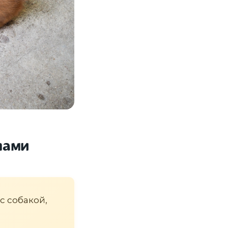
пами
 с собакой,