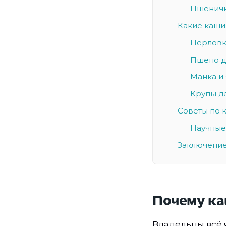
Пшеничн
Какие каши
Перловк
Пшено д
Манка и
Крупы д
Советы по 
Научные
Заключени
Почему ка
Владельцы всё 