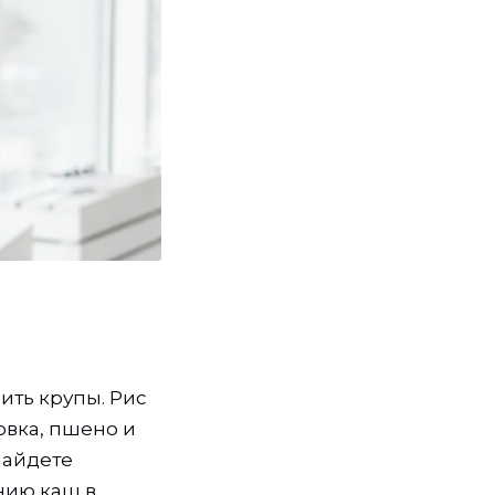
ить крупы. Рис
овка, пшено и
найдете
нию каш в