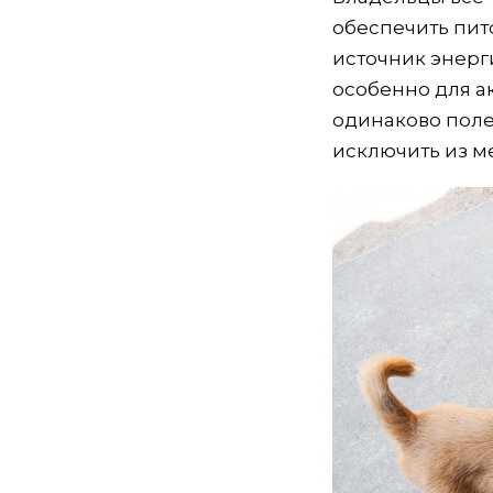
обеспечить пито
источник энерг
особенно для а
одинаково поле
исключить из м