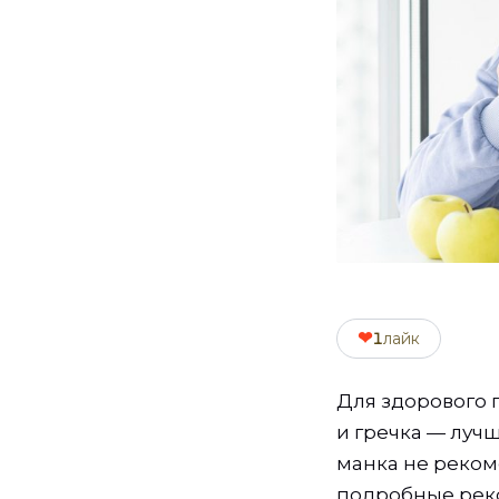
❤
1
лайк
Для здорового 
и гречка — луч
манка не рекоме
подробные рек