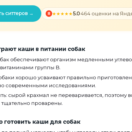
ь ситтеров →
5.0
·
464 оценки на Янд
Я
грают каши в питании собак
обак обеспечивают организм медленными углев
 витаминами группы B.
баки хорошо усваивают правильно приготовлен
о современными исследованиями.
ь: сырой крахмал не переваривается, поэтому 
 тщательно проварены.
о готовить каши для собак