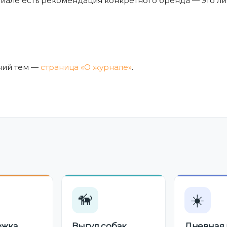
ериале есть рекомендация конкретного бренда — это ли
ний тем —
страница «О журнале»
.
🦮
☀️
ржка
Выгул собак
Дневная 