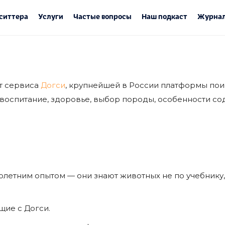
ситтера
Услуги
Частые вопросы
Наш подкаст
Журнал
т сервиса
Догси
, крупнейшей в России платформы по
д, воспитание, здоровье, выбор породы, особенности с
олетним опытом — они знают животных не по учебнику
щие с Догси.