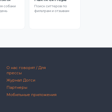
ля собаки
Поиск ситтеров по
день
фильтрам и отзывам
О нас говорят / Для
прессы
Журнал Догси
Партнеры
Мобильные приложения