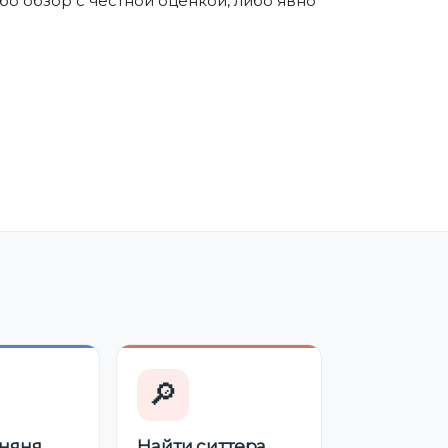
бо обзор с честной оценкой, либо явно
🔎
няня
Найти ситтера