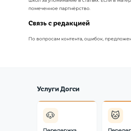
школ за упоминание в статьях. Если в мат
помеченное партнёрство.
Связь с редакцией
По вопросам контента, ошибок, предложе
Услуги Догси
🐶
🐱
Передержка
Переде