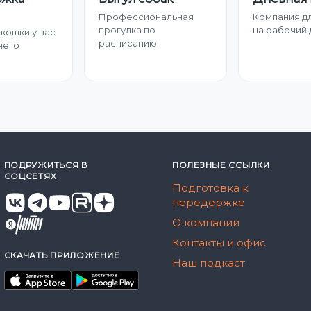
Профессиональная
Компания д
прогулка по
на рабочий 
 кошки у вас
расписанию
него
ПОДРУЖИТЬСЯ В
ПОЛЕЗНЫЕ ССЫЛКИ
СОЦСЕТЯХ
Подготовка к
передержке
О компании
Контакты и офис
СКАЧАТЬ ПРИЛОЖЕНИЕ
Наш подкаст