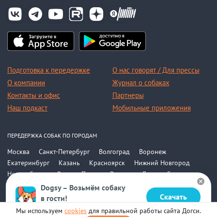
Подготовка к передержке
О нас говорят / Для прессы
О компании
Журнал о собаках
Контакты и офис
Партнеры
Наш подкаст
Мобильные приложения
ПЕРЕДЕРЖКА СОБАК ПО ГОРОДАМ
Москва
Санкт-Петербург
Волгоград
Воронеж
Екатеринбург
Казань
Красноярск
Нижний Новгород
Новосибирск
Омск
Пермь
Ростов-на-Дону
Самара
Саратов
Уфа
Челябинск
Все города
Dogsy – Возьмём собаку
Скачать
в гости!
© 2015-2026, ООО «Догси»
Бесплатно в Google Play
Мы используем
cookies
для правильной работы сайта Догси.
Политика конфиденциальности