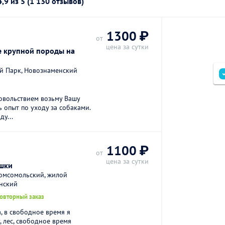
4,9
из 5 (1 130 отзывов)
1300 ₽
от
цена за сутки
е крупной породы на
й Парк, Новознаменский
довольствием возьму Вашу
ть опыт по уходу за собаками.
ду...
1100 ₽
от
цена за сутки
ушки
омсомольский, жилой
нский
повторный заказ
, в свободное время я
 лес, свободное время