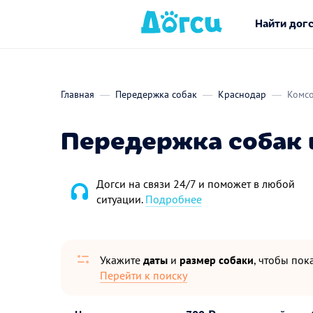
Найти дог
Главная
Передержка собак
Краснодар
Комс
Передержка собак 
Догси на связи 24/7 и поможет в любой
ситуации.
Подробнее
Укажите
даты
и
размер собаки
, чтобы пока
Перейти к поиску