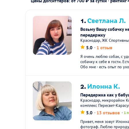
Цены догситтеров: от 700 ₽ за сутки · рейтинг
1.
Светлана Л.
Возьму Вашу собачку н
передержку
Краснодар, ЖК Спортивны
5.0
1 отзыв
Я очень люблю собак, с у
собачку к себе в гости. Ес
Обо мне - есть опыт по ухо
2.
Илонна К.
Передержка как у баб
Краснодар, микрорайон К
комплекс Пересвет-Карасу
5.0
13 отзывов
1 
Привет, меня зовут Илонна
фотограф. Люблю природу,