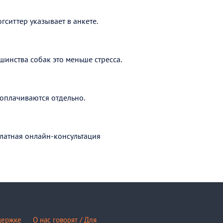
гситтер указывает в анкете.
шинства собак это меньше стресса.
оплачиваются отдельно.
латная онлайн-консультация
держке
О нас говорят / Для