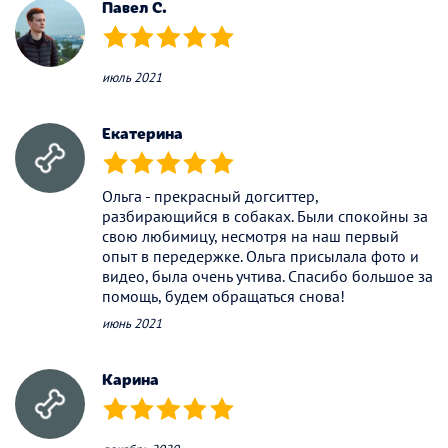
Павел С.
(*)
(*)
(*)
(*)
(*)
июль 2021
Екатерина
(*)
(*)
(*)
(*)
(*)
Ольга - прекрасный догситтер,
разбирающийся в собаках. Были спокойны за
свою любимицу, несмотря на наш первый
опыт в передержке. Ольга присылала фото и
видео, была очень учтива. Спасибо большое за
помощь, будем обращаться снова!
июнь 2021
Карина
(*)
(*)
(*)
(*)
(*)