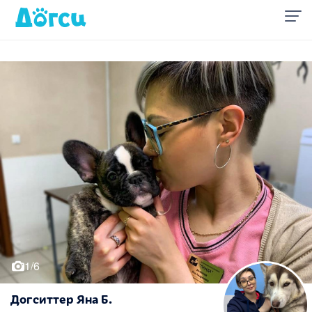
1/6
Догситтер Яна Б.