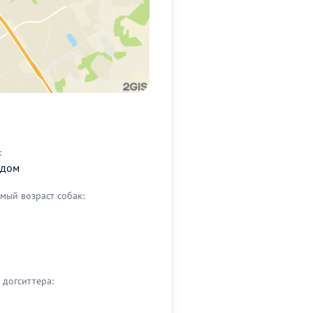
:
 дом
мый возраст собак:
догситтера: