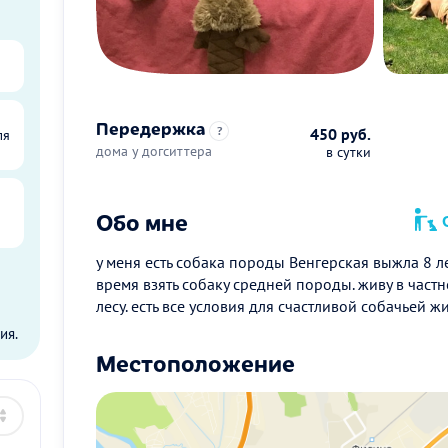
Передержка
?
450 руб.
ля
дома у догситтера
в сутки
Обо мне
О
у меня есть собака породы Венгерская выжла 8 ле
время взять собаку средней породы. живу в частн
ы
лесу. есть все условия для счастливой собачьей ж
ия.
Местоположение