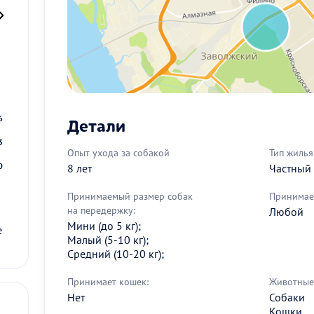
2
9
6
Детали
3
Опыт ухода за собакой
Тип жилья
0
8 лет
Частный
Принимаемый размер собак
Принимае
на передержку:
Любой
Мини (до 5 кг);
е
Малый (5-10 кг);
Средний (10-20 кг);
Принимает кошек:
Животные 
Нет
Собаки
Кошки