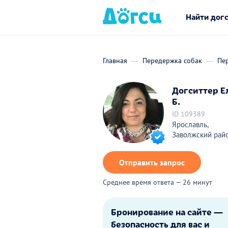
Найти дог
Главная
Передержка собак
Пе
Догситтер Е
Б.
ID 109389
Ярославль,
Заволжский рай
Отправить запрос
Среднее время ответа — 26 минут
Бронирование на сайте —
безопасность для вас и