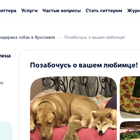
ситтера
Услуги
Частые вопросы
Стать ситтером
Журн
редержка собак в Ярославле
Позабочусь о вашем любимце!
лена
Позабочусь о вашем любимце!
он