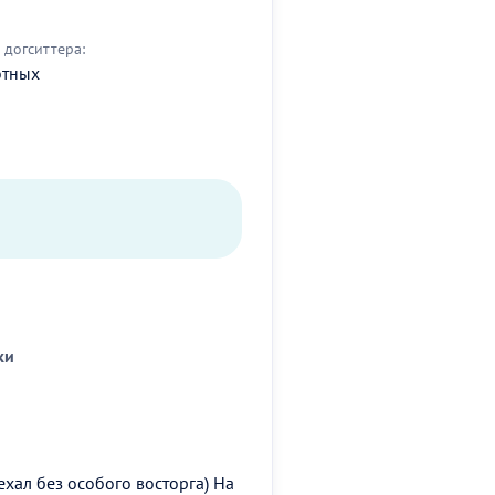
догситтера:
отных
ки
хал без особого восторга) На