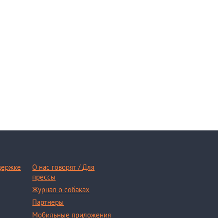
держке
О нас говорят / Для
прессы
Журнал о собаках
Партнеры
Мобильные приложения