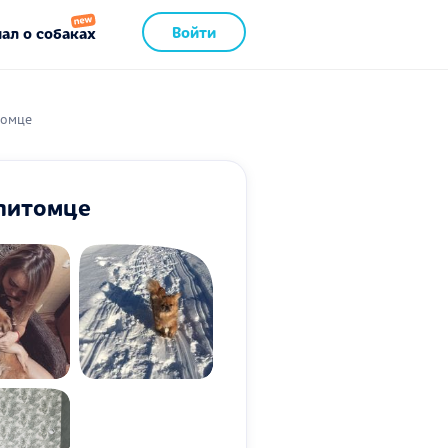
Войти
ал о собаках
томце
питомце