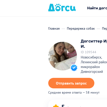
Найти дог
Главная
Передержка собак
Пе
Догситтер И
И.
ID 109544
Новосибирск,
Ленинский район
микрорайон
Дивногорский
Отправить запрос
Среднее время ответа — 58 минут