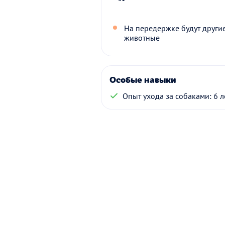
На передержке будут други
животные
Особые навыки
Опыт ухода за собаками: 6 л