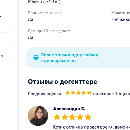
Малый (5-10 кг);
Принимает кошек:
Животные 
е
Да
Нет жив
Дети до 10 лет в доме:
Да
Берет только одну собаку
ет
единовременно
Отзывы о догситтере
Средняя оценка:
на основе 1 оцен
(*)
(*)
(*)
(*)
(*)
Александра Б.
(*)
(*)
(*)
(*)
(*)
Котик отлично провел время, домой е