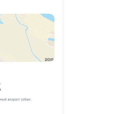
:
а
мый возраст собак: