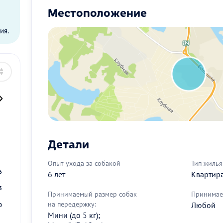
Местоположение
ы
ия.
2
Детали
9
Опыт ухода за собакой
Тип жилья
6
6 лет
Квартир
3
Принимаемый размер собак
Принимае
на передержку:
Любой
0
Мини (до 5 кг);