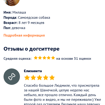
Имя:
Милаша
Порода:
Самоедская собака
Возраст:
8 лет 9 месяцев
Пол:
девочка
Подробная информация
Отзывы о догситтере
Средняя оценка:
на основе 31 оценки
(*)
(*)
(*)
(*)
(*)
Елизавета
(*)
(*)
(*)
(*)
(*)
Спасибо большое Людмиле, что присмотрела
за нашей Шанечкой, целую неделю нас
небыло, все прошло отлично. Каждый день
были фото и видео, и мы не переживали:) Уже
второй раз оставляем Людмиле нашу девочку,