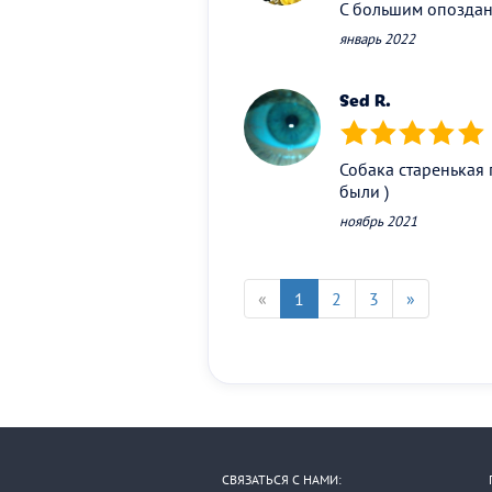
С большим опоздан
январь 2022
Sed R.
(*)
(*)
(*)
(*)
(*)
Собака старенькая
были )
ноябрь 2021
«
1
2
3
»
СВЯЗАТЬСЯ С НАМИ: