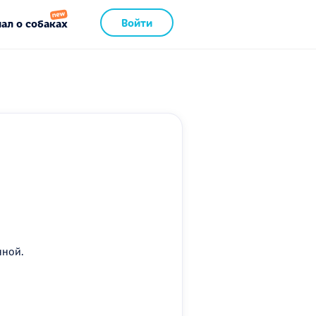
Войти
ал о собаках
нной.