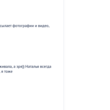
рисылает фотографии и видео,
вала, а зря)) Наталья всегда
 я тоже