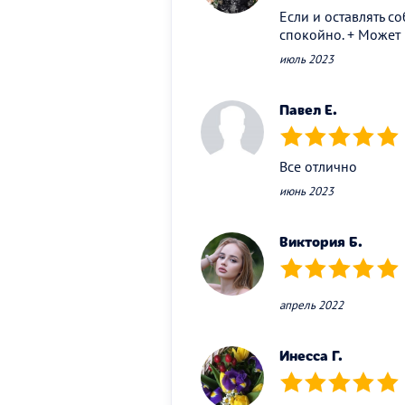
Если и оставлять с
спокойно. + Может
июль 2023
Павел Е.
(*)
(*)
(*)
(*)
(*)
Все отлично
июнь 2023
Виктория Б.
(*)
(*)
(*)
(*)
(*)
апрель 2022
Инесса Г.
(*)
(*)
(*)
(*)
(*)