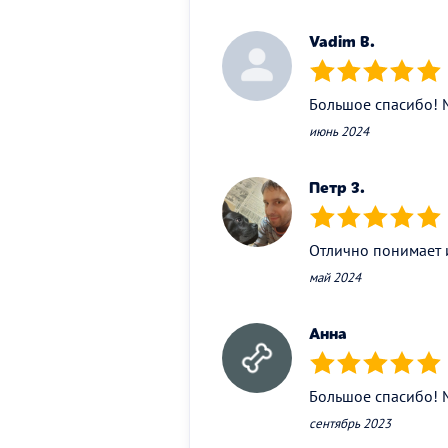
Vadim B.
(*)
(*)
(*)
(*)
(*)
Большое спасибо! 
июнь 2024
Петр З.
(*)
(*)
(*)
(*)
(*)
Отлично понимает и
май 2024
Анна
(*)
(*)
(*)
(*)
(*)
Большое спасибо! 
сентябрь 2023