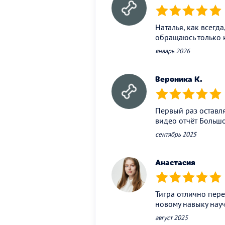
(*)
(*)
(*)
(*)
(*)
Наталья, как всегд
обращаюсь только 
январь 2026
Вероника К.
(*)
(*)
(*)
(*)
(*)
Первый раз оставля
видео отчёт Больш
сентябрь 2025
Анастасия
(*)
(*)
(*)
(*)
(*)
Тигра отлично пере
новому навыку науч
август 2025