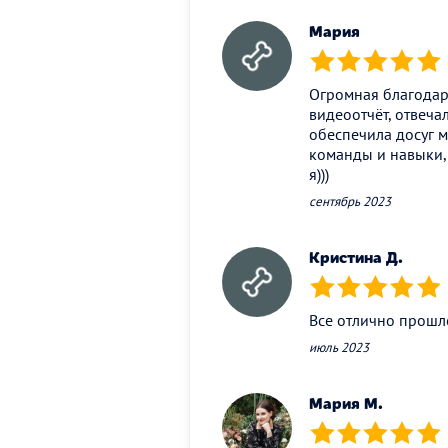
Мария
(*)
(*)
(*)
(*)
(*)
Огромная благодарн
видеоотчёт, отвеча
обеспечила досуг м
команды и навыки,
я)))
сентябрь 2023
Кристина Д.
(*)
(*)
(*)
(*)
(*)
Все отлично прошло
июль 2023
Мария М.
(*)
(*)
(*)
(*)
(*)