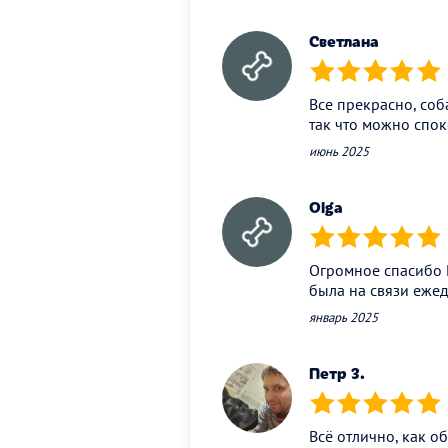
Светлана
(*)
(*)
(*)
(*)
(*)
Все прекрасно, соб
так что можно спок
июнь 2025
Olga
(*)
(*)
(*)
(*)
(*)
Огромное спасибо Н
была на связи ежед
январь 2025
Петр З.
(*)
(*)
(*)
(*)
(*)
Всё отлично, как о