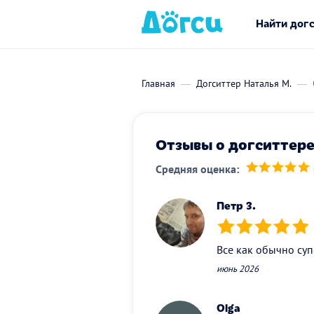
Найти дог
Главная
Догситтер Наталья М.
Отзывы о догситтере
Средняя оценка:
(*)
(*)
(*)
(*)
(*)
Петр З.
(*)
(*)
(*)
(*)
(*)
Все как обычно суп
июнь 2026
Olga