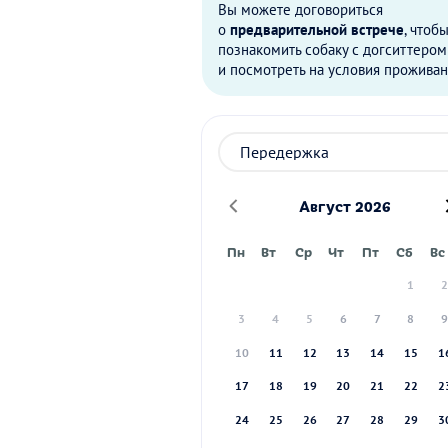
Вы можете договориться
о
предварительной встрече
, чтоб
познакомить собаку с догситтером
и посмотреть на условия проживан
Август 2026
Пн
Вт
Ср
Чт
Пт
Сб
Вс
1
3
4
5
6
7
8
10
11
12
13
14
15
1
17
18
19
20
21
22
2
24
25
26
27
28
29
3