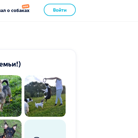
Войти
ал о собаках
емьи!)