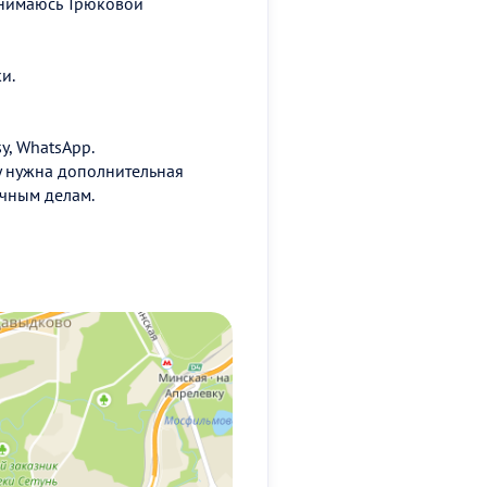
занимаюсь Трюковой
и.
y, WhatsApp.
му нужна дополнительная
очным делам.