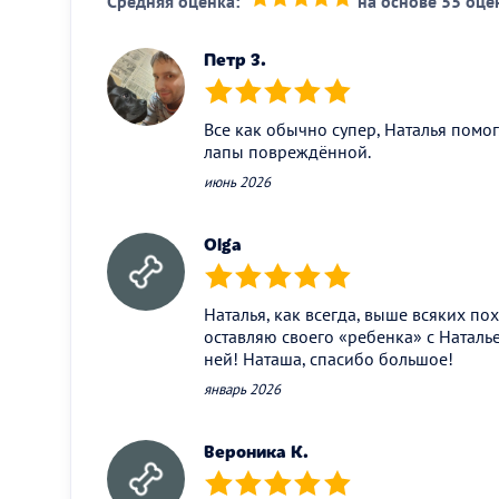
Средняя оценка:
на основе 55 оце
(*)
(*)
(*)
(*)
(*)
Петр З.
(*)
(*)
(*)
(*)
(*)
Все как обычно супер, Наталья помог
лапы повреждённой.
июнь 2026
Olga
(*)
(*)
(*)
(*)
(*)
Наталья, как всегда, выше всяких по
оставляю своего «ребенка» с Наталье
ней! Наташа, спасибо большое!
январь 2026
Вероника К.
(*)
(*)
(*)
(*)
(*)