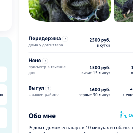
Передержка
?
2500 руб.
дома у догситтера
в сутки
Няня
?
присмотр в течение
1500 руб.
дня
визит 15 минут
Выгул
?
1600 руб.
+
в вашем районе
ля
первые 30 минут
+ ещ
Обо мне
Оп
Рядом с домом есть парк в 10 минутах и собачья