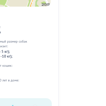
:
а
мый размер собак
визит:
5 кг);
-10 кг);
т кошек:
0 лет в доме: