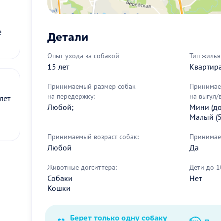
е
Детали
Опыт ухода за собакой
Тип жилья
15 лет
Квартир
Принимаемый размер собак
Принимае
на передержку:
на выгул/
лет
Любой;
Мини (до 
Малый (5
Принимаемый возраст собак:
Принимае
Любой
Да
Животные догситтера:
Дети до 1
Собаки
Нет
Кошки
Берет только одну собаку