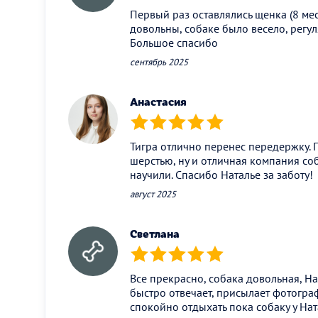
Первый раз оставлялись щенка (8 ме
довольны, собаке было весело, регу
Большое спасибо
сентябрь 2025
Анастасия
(*)
(*)
(*)
(*)
(*)
Тигра отлично перенес передержку. П
шерстью, ну и отличная компания со
научили. Спасибо Наталье за заботу!
август 2025
Светлана
(*)
(*)
(*)
(*)
(*)
Все прекрасно, собака довольная, Нат
быстро отвечает, присылает фотогра
спокойно отдыхать пока собаку у Нат