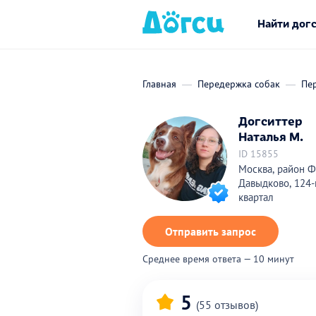
Найти дог
Главная
Передержка собак
Пе
Догситтер
Наталья М.
ID 15855
Москва, район Ф
Давыдково, 124-
квартал
Отправить запрос
Среднее время ответа — 10 минут
5
(55 отзывов)