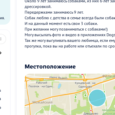
Около 9 лет занимаюсь собаками, из них 6-лет 
дрессировкой.
ы
Передержками занимаюсь 9 лет.
Собак люблю с детства в семье всегда были собак
ия.
И на данный момент есть свои 3 собаки.
При желании могу позаниматься с собаками!)
Могу высылать фото и видео в приложениях Dogs
Так же могу выгуливать вашего любимца, если е
прогулка, пока вы на работе или отъехали по ср
Местоположение
2
9
6
3
0