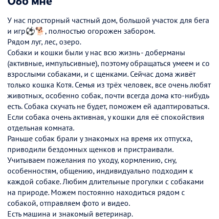
У нас просторный частный дом, большой участок для бега
и игр⚽🐕, полностью огорожен забором.
Рядом луг, лес, озеро.
Собаки и кошки были у нас всю жизнь - доберманы
(активные, импульсивные), поэтому обращаться умеем и со
взрослыми собаками, и с щенками. Сейчас дома живёт
только кошка Котя. Семья из трёх человек, все очень любят
животных, особенно собак, почти всегда дома кто-нибудь
есть. Собака скучать не будет, поможем ей адаптироваться.
Если собака очень активная, у кошки для её спокойствия
отдельная комната.
Раньше собак брали у знакомых на время их отпуска,
приводили бездомных щенков и пристраивали.
Учитываем пожелания по уходу, кормлению, сну,
особенностям, общению, индивидуально подходим к
каждой собаке. Любим длительные прогулки с собаками
на природе. Можем постоянно находиться рядом с
собакой, отправляем фото и видео.
Есть машина и знакомый ветеринар.