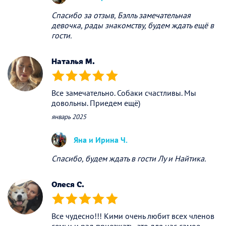
Спасибо за отзыв, Бэлль замечательная
девочка, рады знакомству, будем ждать ещё в
гости.
Наталья М.
(*)
(*)
(*)
(*)
(*)
Все замечательно. Собаки счастливы. Мы
довольны. Приедем ещё)
январь 2025
Яна и Ирина Ч.
Спасибо, будем ждать в гости Лу и Найтика.
Олеся С.
(*)
(*)
(*)
(*)
(*)
Все чудесно!!! Кими очень любит всех членов
семьи и рад приезжать -это для нас самое