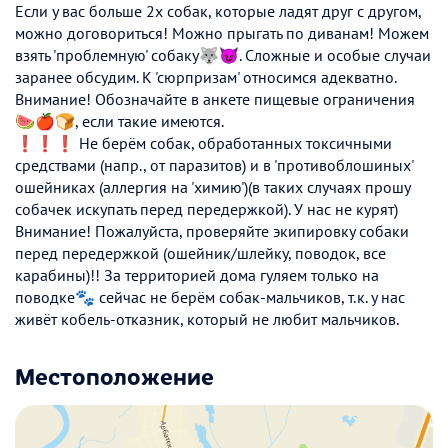
Если у вас больше 2х собак, которые ладят друг с другом,
можно договориться! Можно прыгать по диванам! Можем
взять 'проблемную' собаку🐺😈. Сложные и особые случаи
заранее обсудим. К 'сюрпризам' относимся адекватно.
Внимание! Обозначайте в анкете пищевые ограничения
🍉🍎🍞, если такие имеются.
❗❗❗ Не берём собак, обработанных токсичными
средствами (напр., от паразитов) и в 'противоблошиных'
ошейниках (аллергия на 'химию')(в таких случаях прошу
собачек искупать перед передержкой). У нас не курят)
Внимание! Пожалуйста, проверяйте экипировку собаки
перед передержкой (ошейник/шлейку, поводок, все
карабины)!! За территорией дома гуляем только на
поводке🐾 сейчас не берём собак-мальчиков, т.к. у нас
живёт кобель-отказник, который не любит мальчиков.
Местоположение