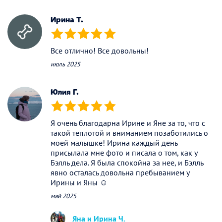
Ирина Т.
(*)
(*)
(*)
(*)
(*)
Все отлично! Все довольны!
июль 2025
Юлия Г.
(*)
(*)
(*)
(*)
(*)
Я очень благодарна Ирине и Яне за то, что с
такой теплотой и вниманием позаботились о
моей малышке! Ирина каждый день
присылала мне фото и писала о том, как у
Бэлль дела. Я была спокойна за нее, и Бэлль
явно осталась довольна пребыванием у
Ирины и Яны ☺️
май 2025
Яна и Ирина Ч.