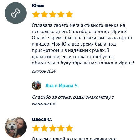
Юлия
(*)
(*)
(*)
(*)
(*)
Отдавала своего мега активного щенка на
несколько дней. Спасибо огромное Ирине!
Она всё время была на связи, высылала фото
и видео. Моя Юта всё время была под
присмотром и в надёжных руках. В
дальнейшем, если снова потребуется,
обязательно буду обращаться только к Ирине!
октябрь 2024
Яна и Ирина Ч.
Спасибо за отзыв, рады знакомству с
малышкой.
Олеся С.
(*)
(*)
(*)
(*)
(*)
Отдаем спокойно нашего рыжика уже