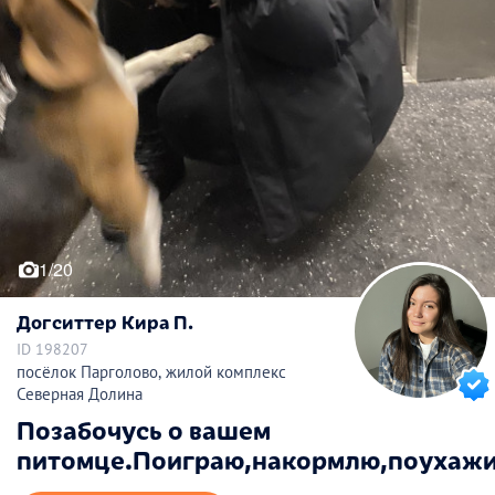
1/20
Догситтер Кира П.
ID 198207
посёлок Парголово, жилой комплекс
Северная Долина
Позабочусь о вашем
питомце.Поиграю,накормлю,поухажи