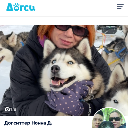
1/8
Догситтер Нонна Д.