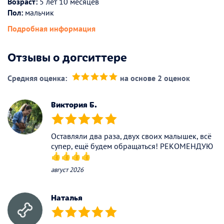
Возраст:
5 лет 10 месяцев
Пол:
мальчик
Подробная информация
Отзывы о догситтере
Средняя оценка:
на основе 2 оценок
(*)
(*)
(*)
(*)
(*)
Виктория Б.
(*)
(*)
(*)
(*)
(*)
Оставляли два раза, двух своих малышек, всё
супер, ещё будем обращаться! РЕКОМЕНДУЮ
👍👍👍👍
август 2026
Наталья
(*)
(*)
(*)
(*)
(*)