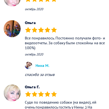
(*)
(*)
(*)
(*)
(*)
октябрь 2020
Ольга
(*)
(*)
(*)
(*)
(*)
Все понравилось. Постоянно получали фото- и
видеоотчеты. За собаку были спокойны на все
100%)
октябрь 2020
Нина М.
спасибо за отзыв
Ольга Г.
(*)
(*)
(*)
(*)
(*)
Судя по поведению собаки (на видео), ей
очень понравилось гостить у Нины ;) На