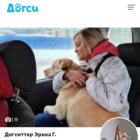
1/9
Догситтер Эрика Г.