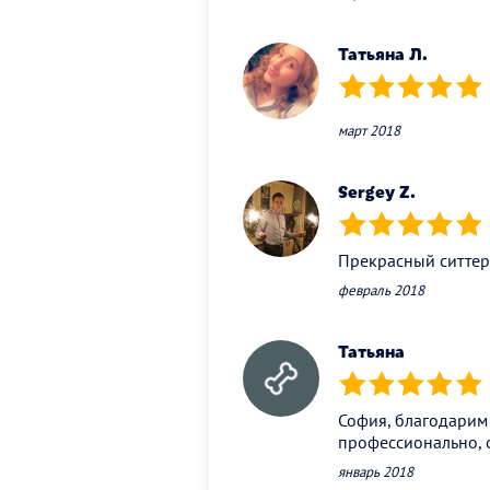
Татьяна Л.
(*)
(*)
(*)
(*)
(*)
март 2018
Sergey Z.
(*)
(*)
(*)
(*)
(*)
Прекрасный ситтер
февраль 2018
Татьяна
(*)
(*)
(*)
(*)
(*)
София, благодарим 
профессионально, с
январь 2018