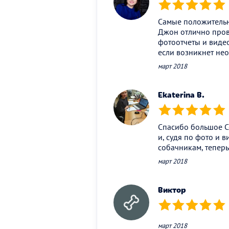
(*)
(*)
(*)
(*)
(*)
Самые положительн
Джон отлично прове
фотоотчеты и видео
если возникнет нео
март 2018
Ekaterina B.
(*)
(*)
(*)
(*)
(*)
Спасибо большое Со
и, судя по фото и 
собачникам, теперь
март 2018
Виктор
(*)
(*)
(*)
(*)
(*)
март 2018