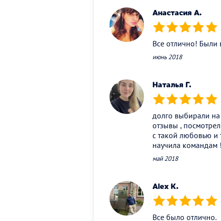
Анастасия А.
(*)
(*)
(*)
(*)
(*)
Все отлично! Были в
июнь 2018
Наталья Г.
(*)
(*)
(*)
(*)
(*)
долго выбирали на 
отзывы , посмотрел
с такой любовью и 
научила командам !
май 2018
Alex K.
(*)
(*)
(*)
(*)
(*)
Все было отлично.