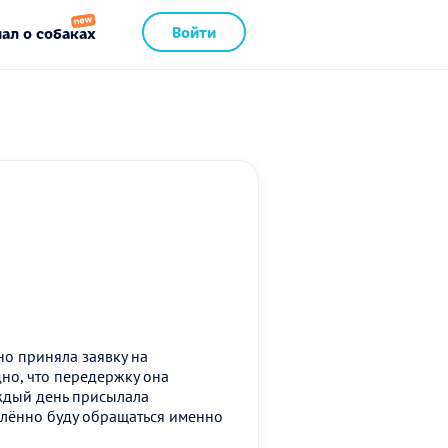
Войти
ал о собаках
но приняла заявку на
но, что передержку она
аждый день присылала
елённо буду обращаться именно