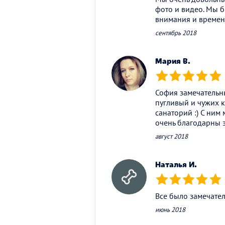
фото и видео. Мы 
внимания и времени
сентябрь 2018
Мария В.
(*)
(*)
(*)
(*)
(*)
София замечательны
пугливый и чужих к
санаторий :) С ним
очень благодарны 
август 2018
Наталья И.
(*)
(*)
(*)
(*)
(*)
Все было замечате
июнь 2018