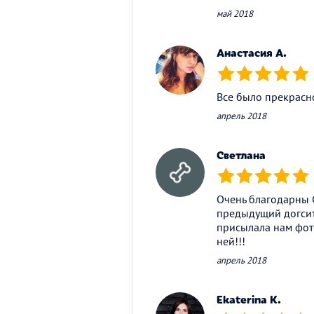
май 2018
Анастасия А.
(*)
(*)
(*)
(*)
(*)
Все было прекрасно
апрель 2018
Светлана
(*)
(*)
(*)
(*)
(*)
Очень благодарны С
предыдущий догситт
присылала нам фото
ней!!!
апрель 2018
Ekaterina K.