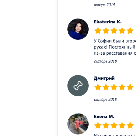
январь 2019
Ekaterina K.
(*)
(*)
(*)
(*)
(*)
У Софии были второ
руках! Постоянный
из-за расставания 
октябрь 2018
Дмитрий
(*)
(*)
(*)
(*)
(*)
октябрь 2018
Елена М.
(*)
(*)
(*)
(*)
(*)
Мы очень довольны