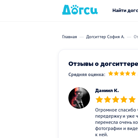
Найти дог
Главная
Догситтер София А.
От
Отзывы о догситтере
Средняя оценка:
(*)
(*)
(*)
(*)
(*)
Даниил К.
(*)
(*)
(*)
(*)
(*)
Огромное спасибо С
передержку и уже 
перенесла очень х
фотографии и видео
к ней.