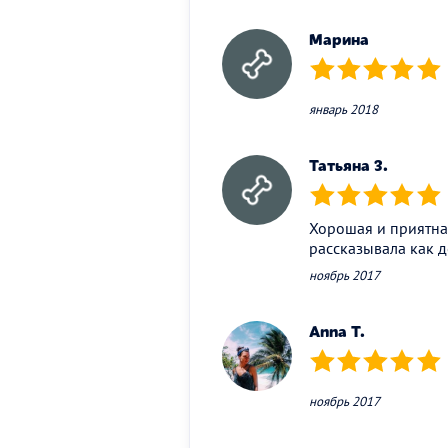
Марина
(*)
(*)
(*)
(*)
(*)
январь 2018
Татьяна З.
(*)
(*)
(*)
(*)
(*)
Хорошая и приятная
рассказывала как д
ноябрь 2017
Anna T.
(*)
(*)
(*)
(*)
(*)
ноябрь 2017