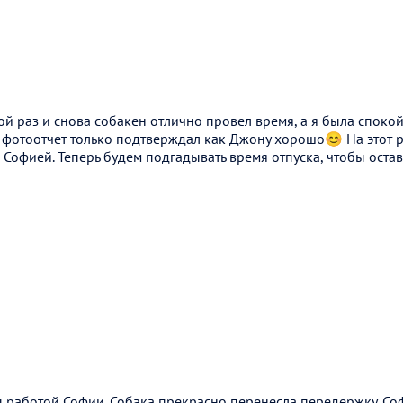
й раз и снова собакен отлично провел время, а я была споко
 фотоотчет только подтверждал как Джону хорошо😊 На этот р
с Софией. Теперь будем подгадывать время отпуска, чтобы остав
 работой Софии. Собака прекрасно перенесла передержку. С