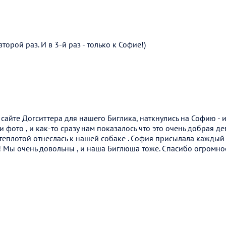
торой раз. И в 3-й раз - только к Софие!)
сайте Догситтера для нашего Биглика, наткнулись на Софию - 
и фото , и как-то сразу нам показалось что это очень добрая д
теплотой отнеслась к нашей собаке . София присылала каждый 
 Мы очень довольны , и наша Биглюша тоже. Спасибо огромное