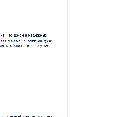
йна, что Джон в надежных
аз он даже сильнее загрустил
лять собакена только у нее!
офия каждый день присылала