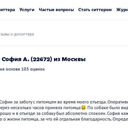
ситтера
Услуги
Частые вопросы
Стать ситтером
Журн
зывы о догситтере
 София А. (22672) из Москвы
на основе 103 оценок
офии за заботу с питомцем во время моего отъезда. Оператив
через несколько часов приняла питомца😃 По собаке было вид
орошо и в отъезде за собаку был абсолютно спокоен. София к
 о жизни питомца, за что ей отдельная благодарность. Опред