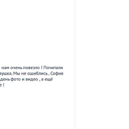
и нам очень повезло ! Почитали
евушка. Мы не ошиблись , София
день фото и видео , а ещё
 !