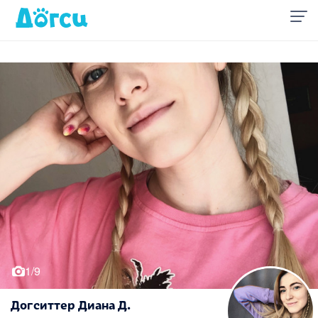
1/9
Догситтер Диана Д.