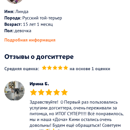
Имя:
Линда
Порода:
Русский той-терьер
Возраст:
15 лет 1 месяц
Пол:
девочка
Подробная информация
Отзывы о догситтере
Средняя оценка:
на основе 1 оценки
(*)
(*)
(*)
(*)
(*)
Ирина Б.
(*)
(*)
(*)
(*)
(*)
Здравствуйте! ☺️Первый раз пользовались
услугами догситтера, очень переживали за
питомца, но ИТОГ СУПЕР!!!! Всё понравилось,
мы и наша «Доча» Кими остались очень
довольны! Будем ещё обращаться! Советуем