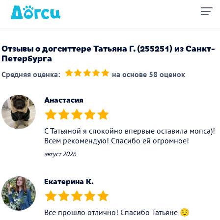
Отзывы о догситтере Татьяна Г. (255251) из Санкт-
Петербурга
Средняя оценка:
на основе 58 оценок
(*)
(*)
(*)
(*)
(*)
Анастасия
(*)
(*)
(*)
(*)
(*)
С Татьяной я спокойно впервые оставила мопса)!
Всем рекомендую! Спасибо ей огромное!
август 2026
Екатерина К.
(*)
(*)
(*)
(*)
(*)
Все прошло отлично! Спасибо Татьяне 😌