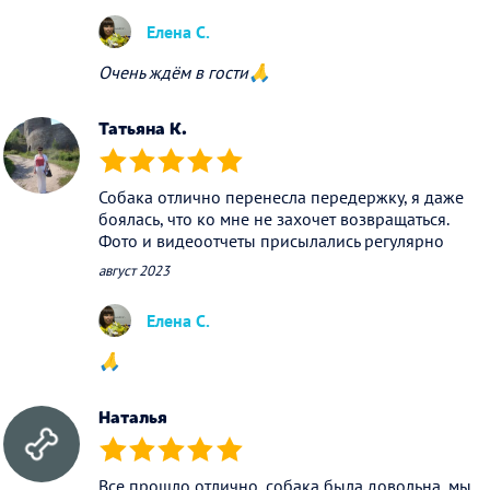
Елена С.
Очень ждём в гости🙏
Татьяна К.
(*)
(*)
(*)
(*)
(*)
Собака отлично перенесла передержку, я даже
боялась, что ко мне не захочет возвращаться.
Фото и видеоотчеты присылались регулярно
август 2023
Елена С.
🙏
Наталья
(*)
(*)
(*)
(*)
(*)
Все прошло отлично, собака была довольна, мы