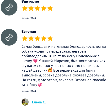
Виктория
(*)
(*)
(*)
(*)
(*)
июнь 2024
Евгения
(*)
(*)
(*)
(*)
(*)
Самая большая и наглядная благодарность, когда
собака уходит с передержки, незабыв
поблагодарить няню, тетю Лену. Поцелуйчик в
шечку. 💗 У нашей Мирочки, был тоже отпуск как
и у нас. А сколько у нас новых фото появилось
нашей девочки🥰 Все рекомендации были
выполнены, собака довольна, хозяева довольны.
На связи, фото утром, вечером. Огромное спасибо
за заботу 💞
июнь 2024
Елена С.