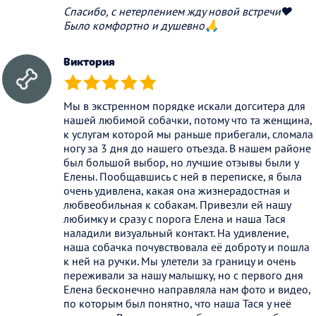
Спасибо, с нетерпением жду новой встречи❤️
Было комфортно и душевно🙏
Виктория
(*)
(*)
(*)
(*)
(*)
Мы в экстренном порядке искали догситера для
нашей любимой собачки, потому что та женщина,
к услугам которой мы раньше прибегали, сломала
ногу за 3 дня до нашего отъезда. В нашем районе
был большой выбор, но лучшие отзывы были у
Елены. Пообщавшись с ней в переписке, я была
очень удивлена, какая она жизнерадостная и
любвеобильная к собакам. Привезли ей нашу
любимку и сразу с порога Елена и наша Тася
наладили визуальный контакт. На удивление,
наша собачка почувствовала её доброту и пошла
к ней на ручки. Мы улетели за границу и очень
переживали за нашу малышку, но с первого дня
Елена бесконечно направляла нам фото и видео,
по которым был понятно, что наша Тася у неё