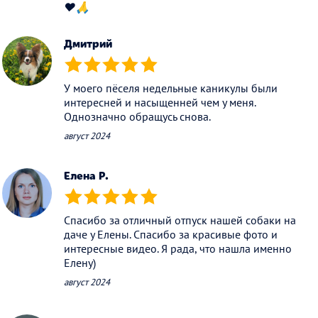
❤️🙏
Дмитрий
(*)
(*)
(*)
(*)
(*)
У моего пёселя недельные каникулы были
интересней и насыщенней чем у меня.
Однозначно обращусь снова.
август 2024
Елена Р.
(*)
(*)
(*)
(*)
(*)
Спасибо за отличный отпуск нашей собаки на
даче у Елены. Спасибо за красивые фото и
интересные видео. Я рада, что нашла именно
Елену)
август 2024