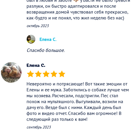
был в любви и заботе 🐶 у Басти не было тревоги
разлуки, он быстро адаптировался и после
возвращения домой чувствовал себя прекрасно,
как-будто и не понял, что жил неделю без нас)
октябрь 2023
Елена С.
Спасибо большое.
Елена С.
(*)
(*)
(*)
(*)
(*)
Невероятно и потрясающе! Вот такие эмоции от
Елены и ее мужа. Заботились о собаке лучше чем
мы хозяева. Расчесали, подстригли. Пес стал
похож на мультяшного. Выгуливали, возили на
дачу его. Везде был с ними. Каждый день был
фото и видео отчет. Спасибо вам огромное! В
следующий раз только к вам!
сентябрь 2023