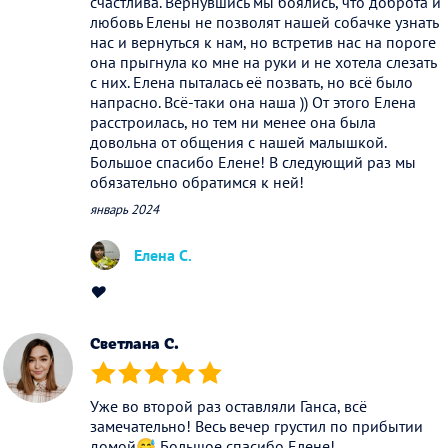
счастлива. Вернувшись мы боялись, что доброта и
любовь Елены не позволят нашей собачке узнать
нас и вернуться к нам, но встретив нас на пороге
она прыгнула ко мне на руки и не хотела слезать
с них. Елена пыталась её позвать, но всё было
напрасно. Всё-таки она наша )) От этого Елена
расстроилась, но тем ни менее она была
довольна от общения с нашей малышкой.
Большое спасибо Елене! В следующий раз мы
обязательно обратимся к ней!
январь 2024
Елена С.
❤️
Светлана С.
(*)
(*)
(*)
(*)
(*)
Уже во второй раз оставляли Ганса, всё
замечательно! Весь вечер грустил по прибытии
домой😅 Большое спасибо Елене!