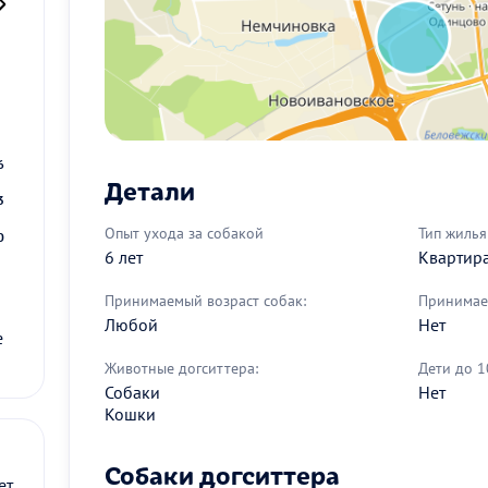
2
9
6
Детали
3
Опыт ухода за собакой
Тип жилья
0
6 лет
Квартир
Принимаемый возраст собак:
Принимае
Любой
Нет
е
Животные догситтера:
Дети до 1
Собаки
Нет
Кошки
Собаки догситтера
ет