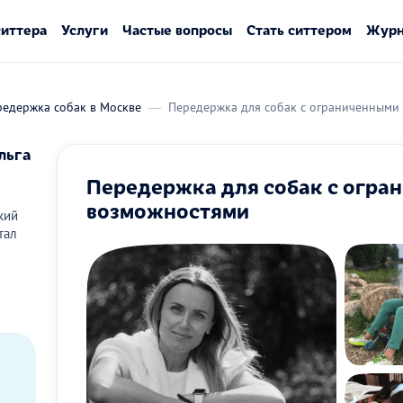
ситтера
Услуги
Частые вопросы
Стать ситтером
Журн
редержка собак в Москве
Передержка для собак с ограниченными
льга
Передержка для собак с огра
возможностями
кий
тал