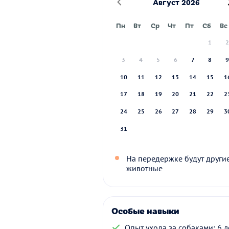
Август 2026
Пн
Вт
Ср
Чт
Пт
Сб
Вс
1
3
4
5
6
7
8
10
11
12
13
14
15
1
17
18
19
20
21
22
2
24
25
26
27
28
29
3
31
На передержке будут други
животные
Особые навыки
Опыт ухода за собаками: 6 л