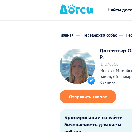
Найти дог
Главная
Передержка собак
Пе
Догситтер О
Р.
ID 270310
Москва, Можайс
район, 66-й квар
Кунцева
Отправить запрос
Бронирование на сайте —
безопасность для вас и
собаки