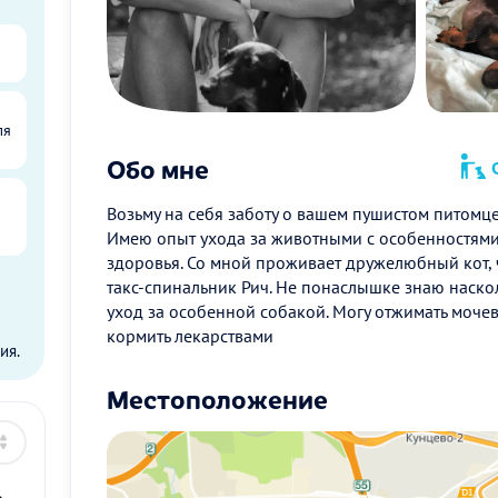
ля
Обо мне
О
Возьму на себя заботу о вашем пушистом питомце
Имею опыт ухода за животными с особенностями
здоровья. Со мной проживает дружелюбный кот, 
такс-спинальник Рич. Не понаслышке знаю наск
ы
уход за особенной собакой. Могу отжимать мочев
кормить лекарствами
ия.
Местоположение