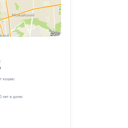
:
а
т кошек:
0 лет в доме: