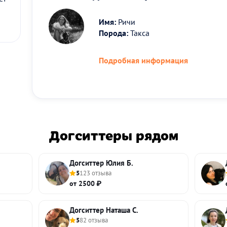
Имя:
Ричи
Порода:
Такса
Подробная информация
Догситтеры рядом
Догситтер Юлия Б.
5
123 отзыва
от 2500 ₽
Догситтер Наташа С.
5
82 отзыва