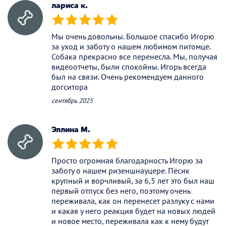
лариса к.
(*)
(*)
(*)
(*)
(*)
Мы очень довольны. Большое спасибо Игорю
за уход и заботу о нашем любимом питомце.
Собака прекрасно все перенесла. Мы, получая
видеоотчеты, были спокойны. Игорь всегда
был на связи. Очень рекомендуем данного
догситора
сентябрь 2025
Эллина М.
(*)
(*)
(*)
(*)
(*)
Просто огромная благодарность Игорю за
заботу о нашем ризеншнауцере. Пёсик
крупный и ворчливый, за 6,5 лет это был наш
первый отпуск без него, поэтому очень
переживала, как он перенесет разлуку с нами
и какая у него реакция будет на новых людей
и новое место, переживала как к нему будут