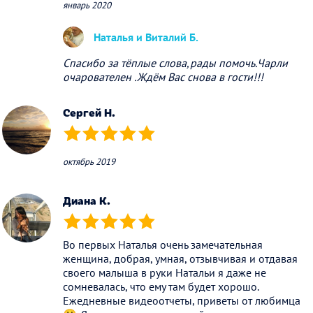
январь 2020
Наталья и Виталий Б.
Спасибо за тёплые слова,рады помочь.Чарли
очарователен .Ждём Вас снова в гости!!!
Сергей Н.
(*)
(*)
(*)
(*)
(*)
октябрь 2019
Диана К.
(*)
(*)
(*)
(*)
(*)
Во первых Наталья очень замечательная
женщина, добрая, умная, отзывчивая и отдавая
своего малыша в руки Натальи я даже не
сомневалась, что ему там будет хорошо.
Ежедневные видеоотчеты, приветы от любимца