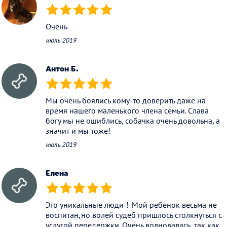
(*)
(*)
(*)
(*)
(*)
Очень
июль 2019
Антон Б.
(*)
(*)
(*)
(*)
(*)
Мы очень боялись кому-то доверить даже на
время нашего маленького члена семьи. Слава
богу мы не ошиблись, собачка очень довольна, а
значит и мы тоже!
июль 2019
Елена
(*)
(*)
(*)
(*)
(*)
Это уникальные люди！Мой ребенок весьма не
воспитан,но волей судеб пришлось столкнуться с
услугой передержки. Очень волновалась, так как