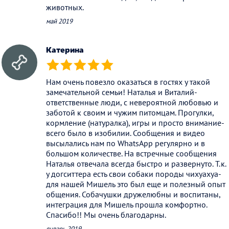
животных.
май 2019
Катерина
(*)
(*)
(*)
(*)
(*)
Нам очень повезло оказаться в гостях у такой
замечательной семьи! Наталья и Виталий-
ответственные люди, с невероятной любовью и
заботой к своим и чужим питомцам. Прогулки,
кормление (натуралка), игры и просто внимание-
всего было в изобилии. Сообщения и видео
высылались нам по WhatsApp регулярно и в
большом количестве. На встречные сообщения
Наталья отвечала всегда быстро и развернуто. Т.к.
у догситтера есть свои собаки породы чихуахуа-
для нашей Мишель это был еще и полезный опыт
общения. Собачушки дружелюбны и воспитаны,
интеграция для Мишель прошла комфортно.
Спасибо!! Мы очень благодарны.
январь 2019