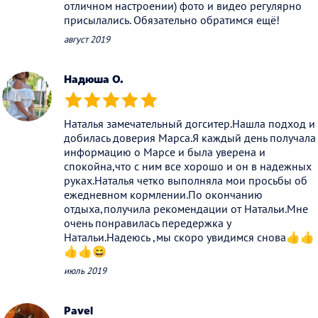
отличном настроении) фото и видео регулярно
присылались. Обязательно обратимся ещё!
август 2019
Надюша О.
(*)
(*)
(*)
(*)
(*)
Наталья замечательный догситер.Нашла подход и
добилась доверия Марса.Я каждый день получала
информацию о Марсе и была уверена и
спокойна,что с ним все хорошо и он в надежных
руках.Наталья четко выполняла мои просьбы об
ежедневном кормлении.По окончанию
отдыха,получила рекомендации от Натальи.Мне
очень понравилась передержка у
Натальи.Надеюсь ,мы скоро увидимся снова👍👍
👍👍😄
июль 2019
Pavel