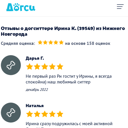
Отзывы о догситтере Ирина К. (39549) из Нижнего
Новгорода
Средняя оценка:
на основе 158 оценок
(*)
(*)
(*)
(*)
(*)
Дарья Г.
(*)
(*)
(*)
(*)
(*)
Не первый раз Ри гостит у Ирины, я всегда
спокойна) наш любимый ситтер
декабрь 2022
Наталья
(*)
(*)
(*)
(*)
(*)
Ирина сразу подружилась с моей активной