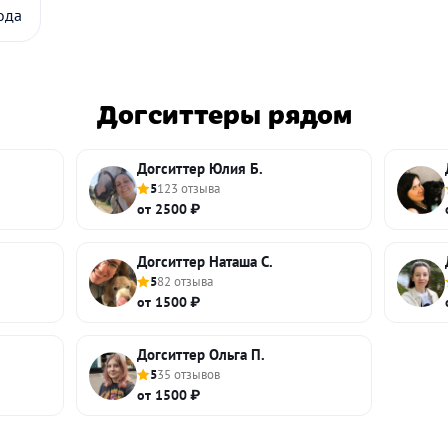
ода
Догситтеры рядом
Догситтер Юлия Б.
5
123 отзыва
от 2500 ₽
Догситтер Наташа С.
5
82 отзыва
от 1500 ₽
Догситтер Ольга П.
5
35 отзывов
от 1500 ₽