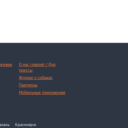
держке
О нас говорят / Для
прессы
Журнал о собаках
Партнеры
Мобильные приложения
азань
Красноярск