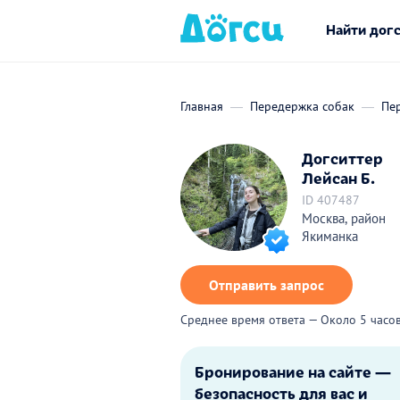
Найти дог
Главная
Передержка собак
Пе
Догситтер
Лейсан Б.
ID 407487
Москва, район
Якиманка
Отправить запрос
Среднее время ответа — Около 5 часо
Бронирование на сайте —
безопасность для вас и