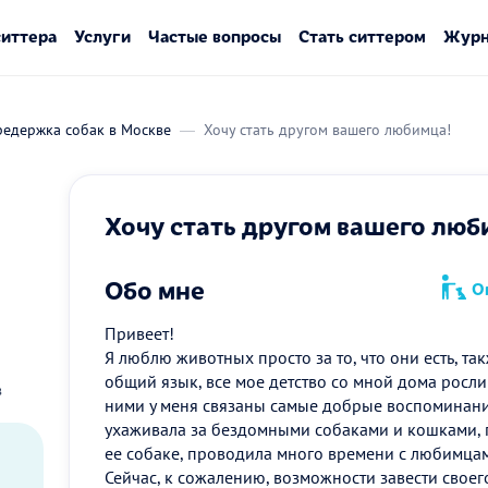
ситтера
Услуги
Частые вопросы
Стать ситтером
Журн
редержка собак в Москве
Хочу стать другом вашего любимца!
Хочу стать другом вашего люб
Обо мне
Оп
Привеет!
Я люблю животных просто за то, что они есть, та
общий язык, все мое детство со мной дома росли 
в
ними у меня связаны самые добрые воспоминани
ухаживала за бездомными собаками и кошками, п
ее собаке, проводила много времени с любимцам
Сейчас, к сожалению, возможности завести своего