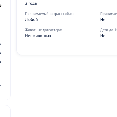
2 года
Принимаемый возраст собак:
Принимае
Любой
Нет
2
Животные догситтера:
Дети до 1
Нет животных
Нет
9
6
3
0
е