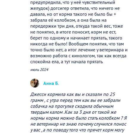
предупредила, что у неё чувствительный
желудок) догсигер ответила, что ничего не
давала, но от корма такого не было бы +
забрала её колобком, а она была на
передержки три дня, откуда такой вес, тоже
не понятно, в итоге поносит, корм не ест,
берет по одному и начинает прятать, такого
никогда не было! Вообщем понятия, что там
точно было нет, а итог лечение у ветеринара и
возможно работа с кинологом, так как всегда
спокойна ела, а тут начала прятать
июль 2024
Анна Б.
Джесси кормила как вы и сказали по 25
грамм , с утра перед тем как вы ее забрали
собачка на прогулке сходила обычным
твердым калом .Как за 3 дня от такой же
нормы корма можно было стать колобком ? Я
не ветеринар не знаю почему случился понос
у вас ,а по поводу того что прячет корм могу