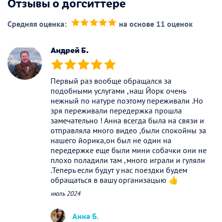
Отзывы о догситтере
Средняя оценка:
на основе 11 оценок
(*)
(*)
(*)
(*)
(*)
Андрей Б.
(*)
(*)
(*)
(*)
(*)
Первый раз вообще обращался за
подобными услугами ,наш Йорк очень
нежный по натуре поэтому переживали .Но
зря переживали передержка прошла
замечательно ! Анна всегда была на связи и
отправляла много видео ,были спокойны за
нашего йорика,он был не один на
передержке еще были мини собачки они не
плохо поладили там ,много играли и гуляли
.Теперь если будут у нас поездки будем
обращаться в вашу организацыю 👍
июль 2024
Анна Б.