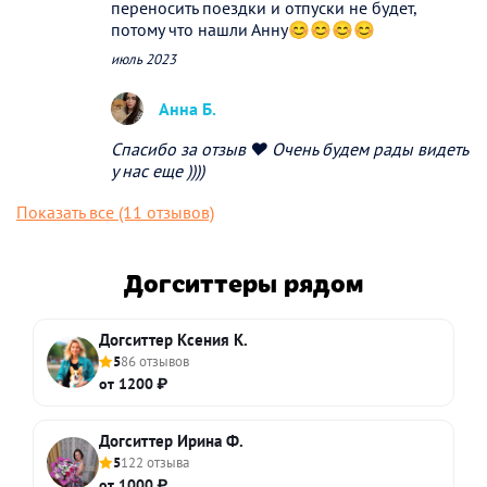
переносить поездки и отпуски не будет,
потому что нашли Анну😊😊😊😊
июль 2023
Анна Б.
Спасибо за отзыв ❤️ Очень будем рады видеть
у нас еще ))))
Показать все (11 отзывов)
Догситтеры рядом
Догситтер Ксения К.
5
86 отзывов
от 1200 ₽
Догситтер Ирина Ф.
5
122 отзыва
от 1000 ₽