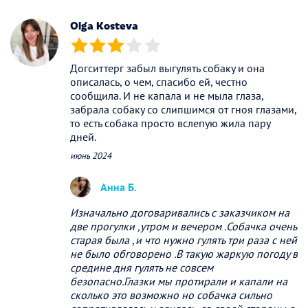
Olga Kosteva
(*)
(*)
(*)
( )
( )
Догситтерг забыл выгулять собаку и она
описалась, о чем, спасибо ей, честно
сообщила. И не капала и не мыла глаза,
забрала собаку со слипшимся от гноя глазами,
то есть собака просто вслепую жила пару
дней.
июнь 2024
Анна Б.
Изначально договаривались с заказчиком на
две прогулки ,утром и вечером .Собачка очень
старая была ,и что нужно гулять три раза с ней
не было обговорено .В такую жаркую погоду в
средине дня гулять не совсем
безопасно.Глазки мы протирали и капали на
сколько это возможно но собачка сильно