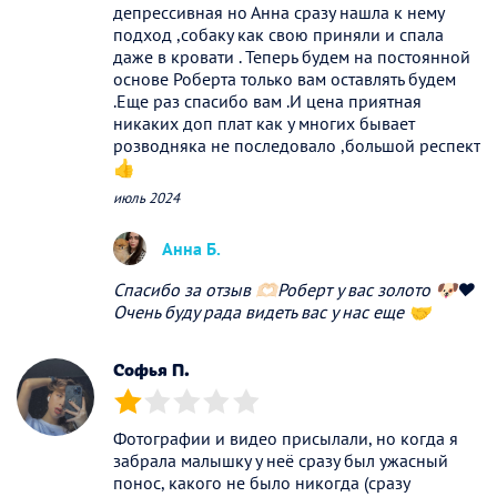
депрессивная но Анна сразу нашла к нему
подход ,собаку как свою приняли и спала
даже в кровати . Теперь будем на постоянной
основе Роберта только вам оставлять будем
.Еще раз спасибо вам .И цена приятная
никаких доп плат как у многих бывает
розводняка не последовало ,большой респект
👍
июль 2024
Анна Б.
Спасибо за отзыв 🫶🏻Роберт у вас золото 🐶❤️
Очень буду рада видеть вас у нас еще 🤝
Софья П.
(*)
( )
( )
( )
( )
Фотографии и видео присылали, но когда я
забрала малышку у неё сразу был ужасный
понос, какого не было никогда (сразу