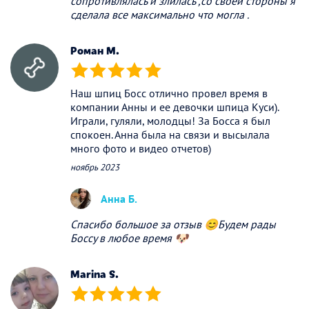
сопротивлялась и злилась ,со своей стороны я
сделала все максимально что могла .
Роман М.
(*)
(*)
(*)
(*)
(*)
Наш шпиц Босс отлично провел время в
компании Анны и ее девочки шпица Куси).
Играли, гуляли, молодцы! За Босса я был
спокоен. Анна была на связи и высылала
много фото и видео отчетов)
ноябрь 2023
Анна Б.
Спасибо большое за отзыв 😊Будем рады
Боссу в любое время 🐶
Marina S.
(*)
(*)
(*)
(*)
(*)