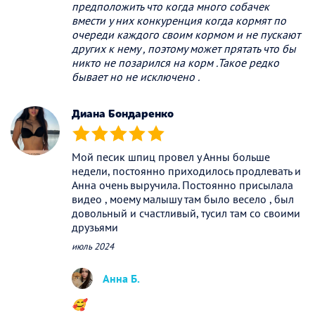
предположить что когда много собачек
вмести у них конкуренция когда кормят по
очереди каждого своим кормом и не пускают
других к нему , поэтому может прятать что бы
никто не позарился на корм .Такое редко
бывает но не исключено .
Диана Бондаренко
(*)
(*)
(*)
(*)
(*)
Мой песик шпиц провел у Анны больше
недели, постоянно приходилось продлевать и
Анна очень выручила. Постоянно присылала
видео , моему малышу там было весело , был
довольный и счастливый, тусил там со своими
друзьями
июль 2024
Анна Б.
🥰