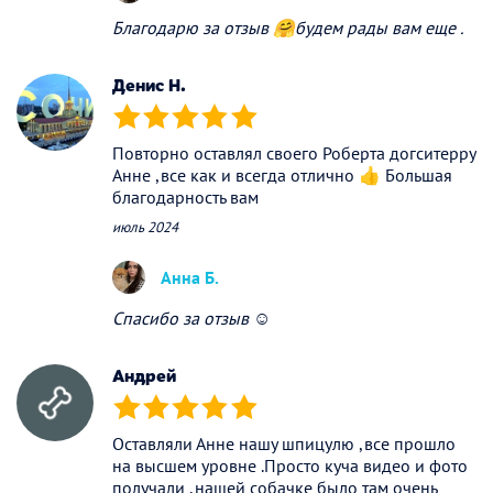
Благодарю за отзыв 🤗будем рады вам еще .
Денис Н.
(*)
(*)
(*)
(*)
(*)
Повторно оставлял своего Роберта догситерру
Анне ,все как и всегда отлично 👍 Большая
благодарность вам
июль 2024
Анна Б.
Спасибо за отзыв ☺️
Андрей
(*)
(*)
(*)
(*)
(*)
Оставляли Анне нашу шпицулю ,все прошло
на высшем уровне .Просто куча видео и фото
получали ,нашей собачке было там очень