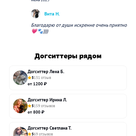
Вита Н.
Благодарю от души искренне очень приятно
💗🐾))))
Догситтеры рядом
Догситтер Лена Б.
5
131 отзыв
от 1200 ₽
Догситтер Ирина Л.
5
159 отзывов
от 800 ₽
Догситтер Светлана Т.
5
69 отзывов