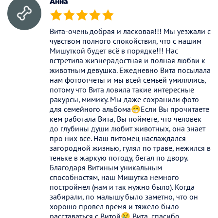
Анна
(*)
(*)
(*)
(*)
(*)
Вита-очень добрая и ласковая!!! Мы уезжали с
чувством полного спокойствия, что с нашим
Мишуткой будет всё в порядке!!! Нас
встретила жизнерадостная и полная любви к
животным девушка. Ежедневно Вита посылала
нам фотоотчеты и мы всей семьей умилялись,
потому что Вита ловила такие интересные
ракурсы, мимику. Мы даже сохранили фото
для семейного альбома😁Если Вы прочитаете
кем работала Вита, Вы поймете, что человек
до глубины души любит животных, она знает
про них все. Наш питомец наслаждался
загородной жизнью, гулял по траве, нежился в
теньке в жаркую погоду, бегал по двору.
Благодаря Витиным уникальным
способностям, наш Мишутка немного
постройнел (нам и так нужно было). Когда
забирали, по малышу было заметно, что он
хорошо провел время и тяжело было
расставаться с Витой😢 Вита, спасибо