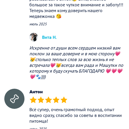
большое за такое чуткое внимание и заботу!!!
Теперь знаем кому доверить нашего
медвежонка 😘
июль 2025
Вита Н.
Искренне от души всем сердцем низкий вам
поклон за ваше доверие и в мою сторону💗
😿столько теплых слов за всю жизнь я не
встречала💗😿всегда вам рада и Машутки по
которому я буду скучать БЛАГОДАРЮ 💗💗💗
💗🐾))))
Антон
(*)
(*)
(*)
(*)
(*)
Всё супер, очень грамотный подход, опыт
видно сразу, спасибо за советы в воспитании
питомца!
июнь 2025