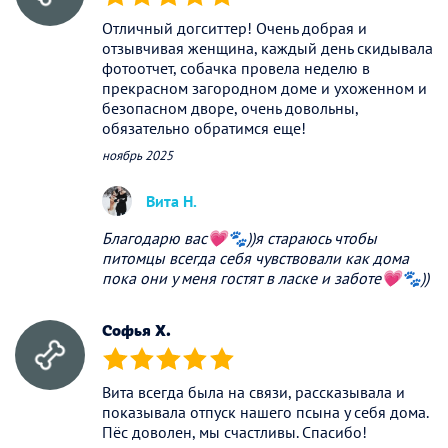
(*)
(*)
(*)
(*)
(*)
Отличный догситтер! Очень добрая и
отзывчивая женщина, каждый день скидывала
фотоотчет, собачка провела неделю в
прекрасном загородном доме и ухоженном и
безопасном дворе, очень довольны,
обязательно обратимся еще!
ноябрь 2025
Вита Н.
Благодарю вас💗🐾))я стараюсь чтобы
питомцы всегда себя чувствовали как дома
пока они у меня гостят в ласке и заботе💗🐾))
Софья Х.
(*)
(*)
(*)
(*)
(*)
Вита всегда была на связи, рассказывала и
показывала отпуск нашего псына у себя дома.
Пёс доволен, мы счастливы. Спасибо!