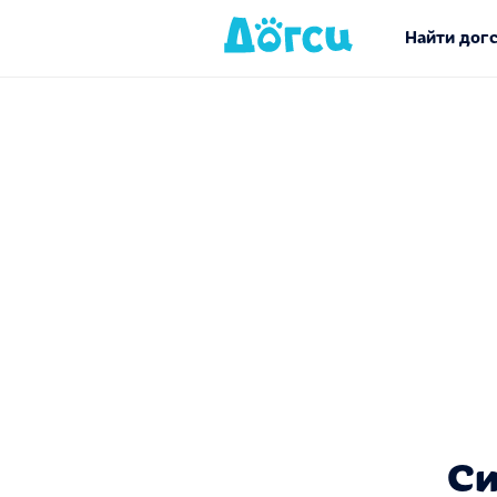
Найти дог
Си