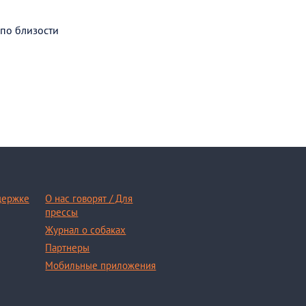
 по близости
держке
О нас говорят / Для
прессы
Журнал о собаках
Партнеры
Мобильные приложения