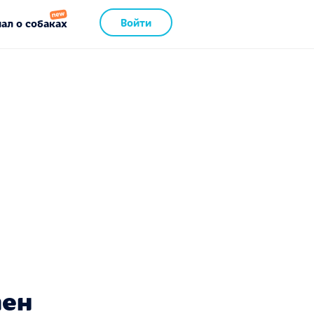
Войти
ал о собаках
пен