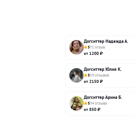
Догситтер Надежда А.
5
71 отзыв
от 1200 ₽
Догситтер Юлия К.
5
59 отзывов
от 2150 ₽
Догситтер Арина Б.
5
34 отзыва
от 850 ₽