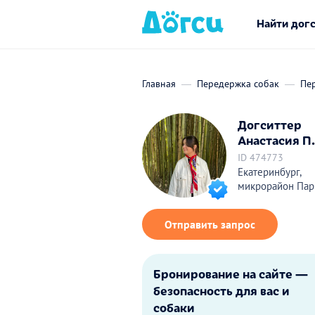
Найти дог
Главная
Передержка собак
Пе
Догситтер
Анастасия П.
ID 474773
Екатеринбург,
микрорайон Пар
Отправить запрос
Бронирование на сайте —
безопасность для вас и
собаки