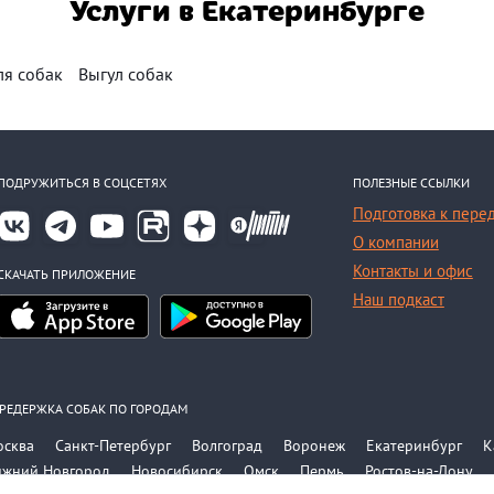
Услуги в Екатеринбурге
ля собак
Выгул собак
ПОДРУЖИТЬСЯ В СОЦСЕТЯХ
ПОЛЕЗНЫЕ ССЫЛКИ
Подготовка к пере
О компании
Контакты и офис
СКАЧАТЬ ПРИЛОЖЕНИЕ
Наш подкаст
РЕДЕРЖКА СОБАК ПО ГОРОДАМ
осква
Санкт-Петербург
Волгоград
Воронеж
Екатеринбург
К
ижний Новгород
Новосибирск
Омск
Пермь
Ростов-на-Дону