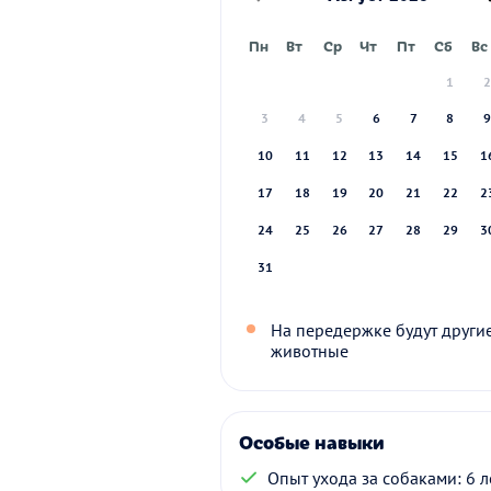
Пн
Вт
Ср
Чт
Пт
Сб
Вс
1
3
4
5
6
7
8
10
11
12
13
14
15
1
17
18
19
20
21
22
2
24
25
26
27
28
29
3
31
На передержке будут други
животные
Особые навыки
Опыт ухода за собаками: 6 л