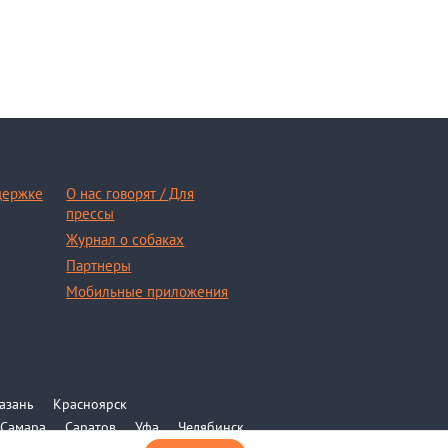
держке
О нас говорят / Для
прессы
Журнал о собаках
Партнеры
Мобильные приложения
азань
Красноярск
Самара
Саратов
Уфа
Челябинск