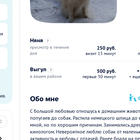
ля
Няня
?
присмотр в течение
250 руб.
дня
визит 15 минут
Выгул
?
500 руб.
+
в вашем районе
первые 30 минут
+ ещ
ы
ия.
Обо мне
О
С большой любовью отношусь к домашним животн
попугаев до собак. Растила немецкого шпица до ег
мной, но по хорошим причинам. Занимались дрес
кинологом. Невероятное люблю собак от малень
активность и любовь с отдачей. Ранее брала на п