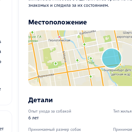
знакомых и следила за их состоянием.
Местоположение
2
9
6
3
0
е
Детали
Опыт ухода за собакой
Тип жилья
6 лет
ет
Принимаемый размер собак
Принимае