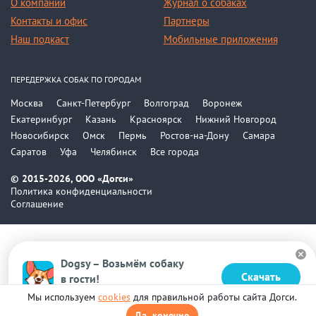
О компании
Журнал о собаках
Контакты и офис
Партнеры
Наш подкаст
Мобильные приложения
ПЕРЕДЕРЖКА СОБАК ПО ГОРОДАМ
Москва
Санкт-Петербург
Волгоград
Воронеж
Екатеринбург
Казань
Красноярск
Нижний Новгород
Новосибирск
Омск
Пермь
Ростов-на-Дону
Самара
Саратов
Уфа
Челябинск
Все города
© 2015-2026, ООО «Догси»
Политика конфиденциальности
Соглашение
Dogsy – Возьмём собаку
Скачать
в гости!
Бесплатно в Google Play
Мы используем
cookies
для правильной работы сайта Догси.
Да, конечно