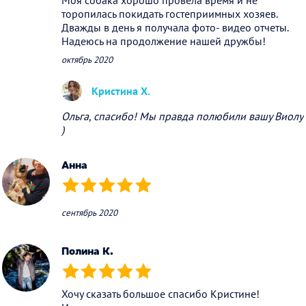
Моя собака хорошо провела время и не
торопилась покидать гостеприимных хозяев.
Дважды в день я получала фото- видео отчеты.
Надеюсь на продолжение нашей дружбы!
октябрь 2020
Кристина Х.
Ольга, спасибо! Мы правда полюбили вашу Виолу
)
Анна
(*)
(*)
(*)
(*)
(*)
сентябрь 2020
Полина К.
(*)
(*)
(*)
(*)
(*)
Хочу сказать большое спасибо Кристине!