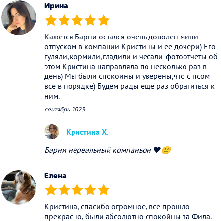
Ирина
(*)
(*)
(*)
(*)
(*)
Кажется,Барни остался очень доволен мини-
отпуском в компании Кристины и её дочери) Его
гуляли,кормили,гладили и чесали-фотоотчеты об
этом Кристина направляла по несколько раз в
день) Мы были спокойны и уверены,что с псом
все в порядке) Будем рады еще раз обратиться к
ним.
сентябрь 2023
Кристина Х.
Барни нереальный компаньон ❤️🙂
Елена
(*)
(*)
(*)
(*)
(*)
Кристина, спасибо огромное, все прошло
прекрасно, были абсолютно спокойны за Фила.