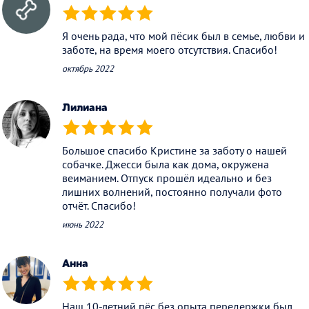
(*)
(*)
(*)
(*)
(*)
Я очень рада, что мой пёсик был в семье, любви и
заботе, на время моего отсутствия. Спасибо!
октябрь 2022
Лилиана
(*)
(*)
(*)
(*)
(*)
Большое спасибо Кристине за заботу о нашей
собачке. Джесси была как дома, окружена
веиманием. Отпуск прошёл идеально и без
лишних волнений, постоянно получали фото
отчёт. Спасибо!
июнь 2022
Анна
(*)
(*)
(*)
(*)
(*)
Наш 10-летний пёс без опыта передержки был