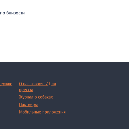
 по близости
держке
О нас говорят / Для
прессы
Журнал о собаках
Партнеры
Мобильные приложения