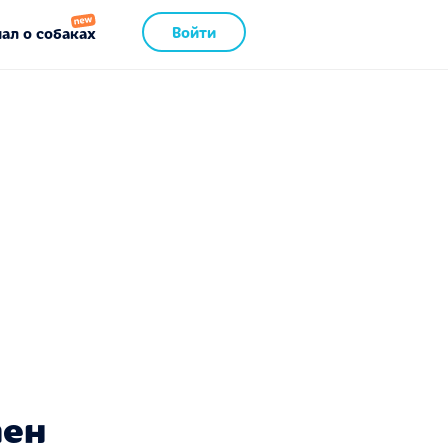
Войти
ал о собаках
пен