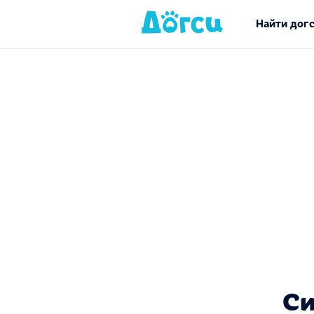
Найти дог
Си